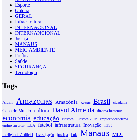
Esporte
Galeria
GERAL
Infraestrutura
INTERNACIONAL
INTERNANCIONAL
Justiça
MANAUS
MEIO AMBIENTE
Política
Saúde
SEGURANÇA
Tecnologia
Tags
Amazonas
Brasil
Amazônia
Aleam
cidadania
Avante
David Almeida
cultura
Copa do Mundo
direitos humanos
economia
educação
eleições
Eleições 2026
empreendedorismo
futebol
infraestrutura
Inovação
EUA
INSS
ensino superior
Manaus
MEC
justiça
Inteligência Artificial
investigação
Lula