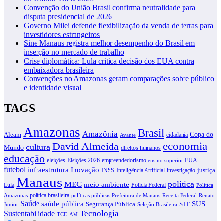
Convenção do União Brasil confirma neutralidade para
disputa presidencial de 2026
Governo Milei defende flexibilização da venda de terras para
investidores estrangeiros
Sine Manaus registra melhor desempenho do Brasil em
inserção no mercado de trabalho
Crise diplomática: Lula critica decisão dos EUA contra
embaixadora brasileira
Convenções no Amazonas geram comparações sobre público
e identidade visual
TAGS
Amazonas
Brasil
Amazônia
Copa do
Aleam
cidadania
Avante
David Almeida
economia
cultura
Mundo
direitos humanos
educação
eleições
Eleições 2026
empreendedorismo
EUA
ensino superior
futebol
infraestrutura
Inovação
justiça
INSS
Inteligência Artificial
investigação
Manaus
política
MEC
meio ambiente
Lula
Polícia Federal
Política
política brasileira
Amazonas
políticas públicas
Prefeitura de Manaus
Receita Federal
Renato
Saúde
SUS
saúde pública
Segurança Pública
STF
Junior
Seleção Brasileira
Tecnologia
Sustentabilidade
TCE-AM