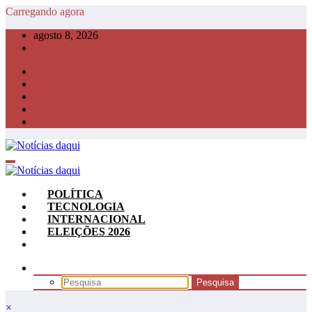
Pular
Carregando agora
para
agosto 8, 2026
o
conteúdo
POLÍTICA
TECNOLOGIA
INTERNACIONAL
ELEIÇÕES 2026
×