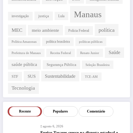
Manaus
justiça
investigação
Lula
política
MEC
meio ambiente
Polícia Federal
política brasileira
Política Amazonas
políticas públicas
Saúde
Prefeitura de Manaus
Receita Federal
Renato Junior
saúde pública
Segurança Pública
Seleção Brasileira
SUS
Sustentabilidade
STF
TCE-AM
Tecnologia
Recente
Populares
Comentário
agosto 6, 2026
Eurico Tavares cresce na disputa estadual e