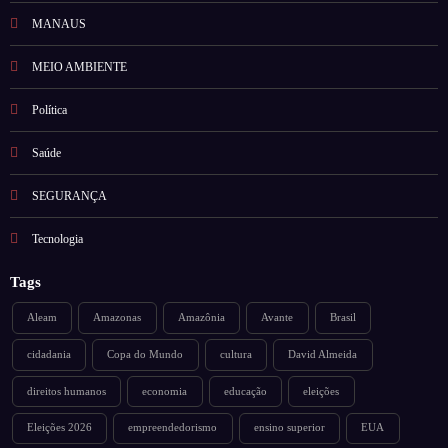
MANAUS
MEIO AMBIENTE
Política
Saúde
SEGURANÇA
Tecnologia
Tags
Aleam
Amazonas
Amazônia
Avante
Brasil
cidadania
Copa do Mundo
cultura
David Almeida
direitos humanos
economia
educação
eleições
Eleições 2026
empreendedorismo
ensino superior
EUA