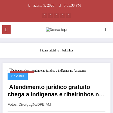
Pular
agosto 9, 2026
3:35:39 PM
para
o
conteúdo
Página inicial
ribeirinhos
maio 18, 2026
CIDADANIA
Atendimento jurídico gratuito
chega a indígenas e ribeirinhos no
interior do AM
Fotos: Divulgação/DPE-AM