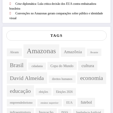
Crise diplomática: Lula critica decisão dos EUA contra embaixadora
brasileira
Convenções no Amazonas geram comparações sobre público e identidade
visual
TAGS
Amazonas
Amazônia
Aleam
Avante
Brasil
cultura
Copa do Mundo
cidadania
David Almeida
economia
direitos humanos
educação
eleições
Eleições 2026
futebol
empreendedorismo
EUA
ensino superior
infraestrutura
Inovação
INSS
Inteligência Artificial