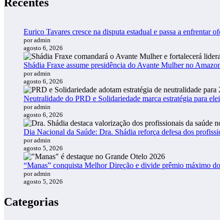
Recentes
Eurico Tavares cresce na disputa estadual e passa a enfrentar of
por admin
agosto 6, 2026
Shádia Fraxe assume presidência do Avante Mulher no Amazo
por admin
agosto 6, 2026
Neutralidade do PRD e Solidariedade marca estratégia para ele
por admin
agosto 6, 2026
Dia Nacional da Saúde: Dra. Shádia reforça defesa dos profiss
por admin
agosto 5, 2026
“Manas” conquista Melhor Direção e divide prêmio máximo d
por admin
agosto 5, 2026
Categorias