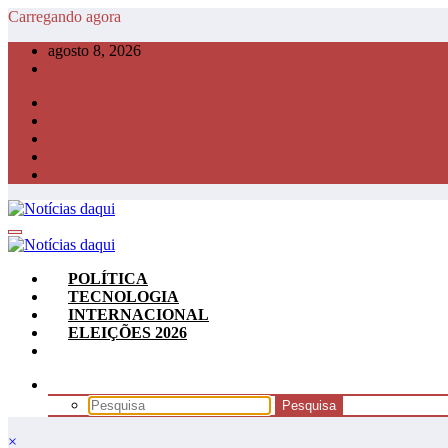
Pular
Carregando agora
para
agosto 8, 2026
o
conteúdo
POLÍTICA
TECNOLOGIA
INTERNACIONAL
ELEIÇÕES 2026
×