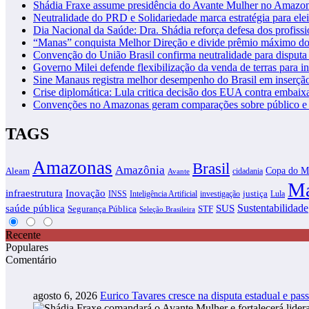
Shádia Fraxe assume presidência do Avante Mulher no Amazo
Neutralidade do PRD e Solidariedade marca estratégia para ele
Dia Nacional da Saúde: Dra. Shádia reforça defesa dos profiss
“Manas” conquista Melhor Direção e divide prêmio máximo d
Convenção do União Brasil confirma neutralidade para disputa 
Governo Milei defende flexibilização da venda de terras para in
Sine Manaus registra melhor desempenho do Brasil em inserçã
Crise diplomática: Lula critica decisão dos EUA contra embaixa
Convenções no Amazonas geram comparações sobre público e i
TAGS
Amazonas
Brasil
Amazônia
Copa do M
Aleam
cidadania
Avante
Ma
infraestrutura
Inovação
justiça
INSS
Inteligência Artificial
investigação
Lula
SUS
Sustentabilidade
saúde pública
Segurança Pública
STF
Seleção Brasileira
Recente
Populares
Comentário
agosto 6, 2026
Eurico Tavares cresce na disputa estadual e pass