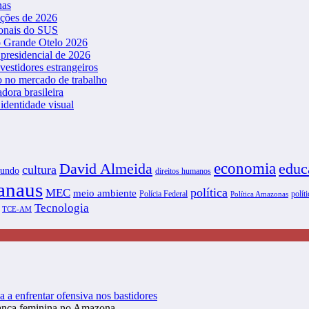
nas
ições de 2026
ionais do SUS
o Grande Otelo 2026
presidencial de 2026
vestidores estrangeiros
o no mercado de trabalho
dora brasileira
dentidade visual
David Almeida
economia
educ
cultura
undo
direitos humanos
naus
política
MEC
meio ambiente
Polícia Federal
políti
Política Amazonas
Tecnologia
TCE-AM
a a enfrentar ofensiva nos bastidores