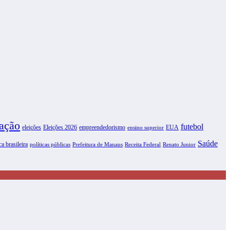
ação
futebol
eleições
Eleições 2026
empreendedorismo
EUA
ensino superior
Saúde
ca brasileira
políticas públicas
Prefeitura de Manaus
Receita Federal
Renato Junior