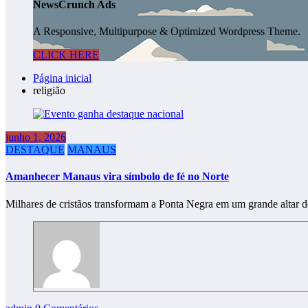
NewsCrunch Ads
A Responsive, Multipurpose & Optimized Wordpress Theme.
CLICK HERE
Página inicial
religião
junho 1, 2026
DESTAQUE
MANAUS
Amanhecer Manaus vira símbolo de fé no Norte
Milhares de cristãos transformam a Ponta Negra em um grande altar 