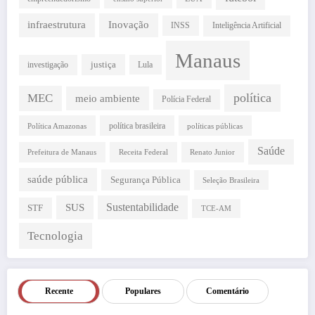
infraestrutura
Inovação
INSS
Inteligência Artificial
Manaus
justiça
investigação
Lula
política
MEC
meio ambiente
Polícia Federal
política brasileira
Política Amazonas
políticas públicas
Saúde
Prefeitura de Manaus
Receita Federal
Renato Junior
saúde pública
Segurança Pública
Seleção Brasileira
SUS
Sustentabilidade
STF
TCE-AM
Tecnologia
Recente
Populares
Comentário