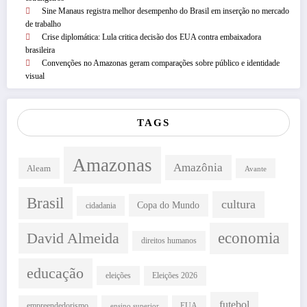
Sine Manaus registra melhor desempenho do Brasil em inserção no mercado
de trabalho
Crise diplomática: Lula critica decisão dos EUA contra embaixadora
brasileira
Convenções no Amazonas geram comparações sobre público e identidade
visual
TAGS
Amazonas
Amazônia
Aleam
Avante
Brasil
cultura
Copa do Mundo
cidadania
David Almeida
economia
direitos humanos
educação
eleições
Eleições 2026
futebol
empreendedorismo
EUA
ensino superior