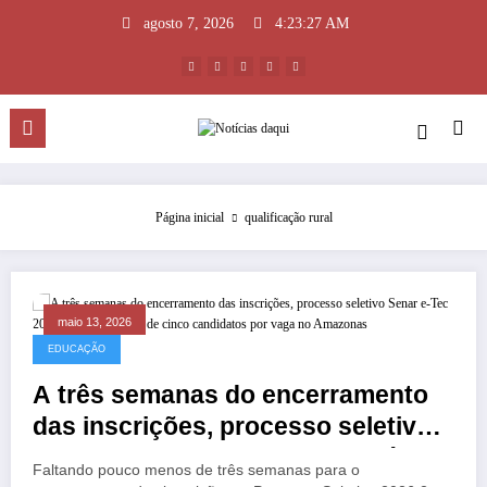
Pular
agosto 7, 2026
4:23:27 AM
para
o
conteúdo
Página inicial
qualificação rural
maio 13, 2026
EDUCAÇÃO
A três semanas do encerramento
das inscrições, processo seletivo
Senar e-Tec 2026.2 registra média
Faltando pouco menos de três semanas para o