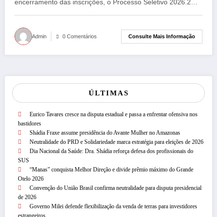
de cinco candidatos por vaga no
encerramento das inscrições, o Processo Seletivo 2026.2…
Amazonas
Consulte Mais Informação
Admin
0 Comentários
ÚLTIMAS
Eurico Tavares cresce na disputa estadual e passa a enfrentar ofensiva nos
bastidores
Shádia Fraxe assume presidência do Avante Mulher no Amazonas
Neutralidade do PRD e Solidariedade marca estratégia para eleições de 2026
Dia Nacional da Saúde: Dra. Shádia reforça defesa dos profissionais do
SUS
“Manas” conquista Melhor Direção e divide prêmio máximo do Grande
Otelo 2026
Convenção do União Brasil confirma neutralidade para disputa presidencial
de 2026
Governo Milei defende flexibilização da venda de terras para investidores
estrangeiros