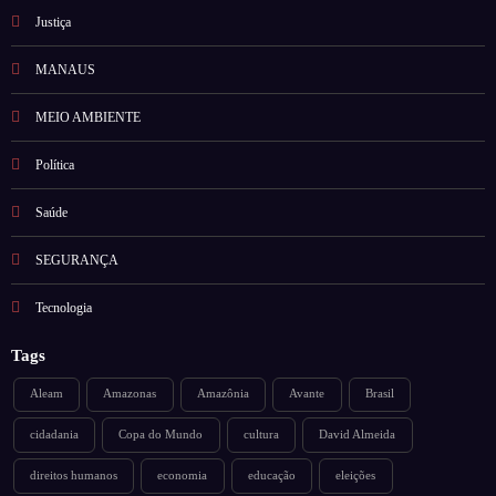
Justiça
MANAUS
MEIO AMBIENTE
Política
Saúde
SEGURANÇA
Tecnologia
Tags
Aleam
Amazonas
Amazônia
Avante
Brasil
cidadania
Copa do Mundo
cultura
David Almeida
direitos humanos
economia
educação
eleições