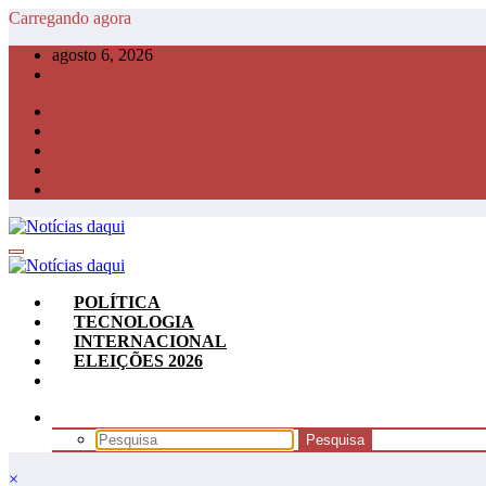
Pular
Carregando agora
para
agosto 6, 2026
o
conteúdo
POLÍTICA
TECNOLOGIA
INTERNACIONAL
ELEIÇÕES 2026
×