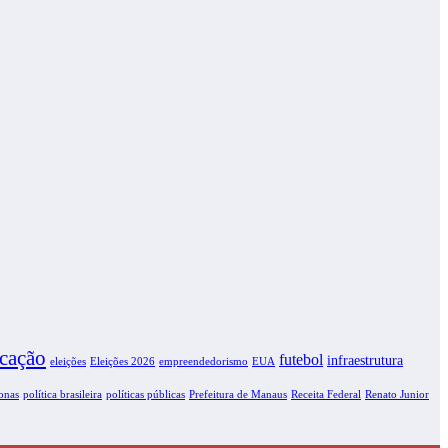
cação
futebol
infraestrutura
eleições
EUA
Eleições 2026
empreendedorismo
onas
política brasileira
políticas públicas
Receita Federal
Prefeitura de Manaus
Renato Junior