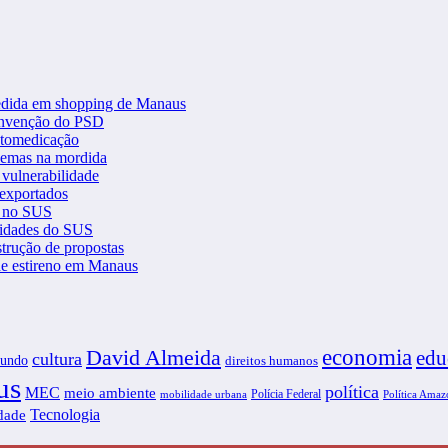
gredida em shopping de Manaus
convenção do PSD
automedicação
blemas na mordida
 vulnerabilidade
 exportados
V no SUS
tidades do SUS
strução de propostas
 de estireno em Manaus
economia
David Almeida
edu
cultura
undo
direitos humanos
us
política
MEC
meio ambiente
Polícia Federal
Política Amaz
mobilidade urbana
Tecnologia
idade