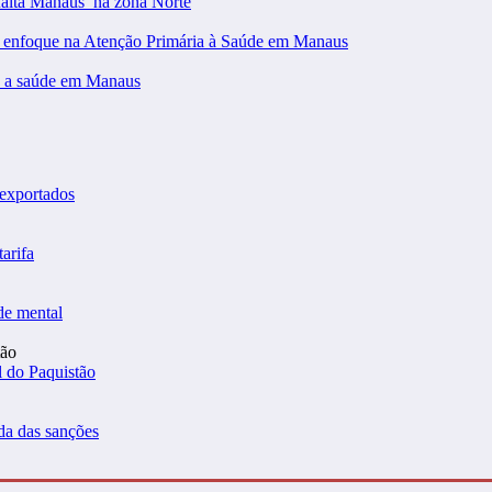
falta Manaus’ na zona Norte
m enfoque na Atenção Primária à Saúde em Manaus
 a saúde em Manaus
 exportados
arifa
de mental
l do Paquistão
da das sanções