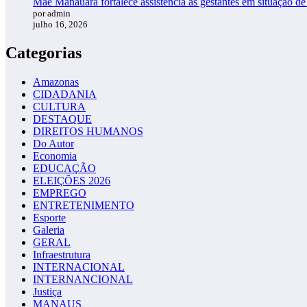
Mãe Manauara fortalece assistência às gestantes em situação de
por admin
julho 16, 2026
Categorias
Amazonas
CIDADANIA
CULTURA
DESTAQUE
DIREITOS HUMANOS
Do Autor
Economia
EDUCAÇÃO
ELEIÇÕES 2026
EMPREGO
ENTRETENIMENTO
Esporte
Galeria
GERAL
Infraestrutura
INTERNACIONAL
INTERNANCIONAL
Justiça
MANAUS