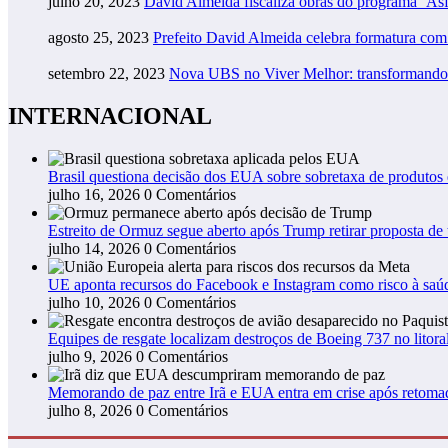
julho 20, 2023
David Almeida fiscaliza obras do programa ‘As
agosto 25, 2023
Prefeito David Almeida celebra formatura co
setembro 22, 2023
Nova UBS no Viver Melhor: transformando
INTERNACIONAL
Brasil questiona decisão dos EUA sobre sobretaxa de produtos
julho 16, 2026
0 Comentários
Estreito de Ormuz segue aberto após Trump retirar proposta de t
julho 14, 2026
0 Comentários
UE aponta recursos do Facebook e Instagram como risco à saú
julho 10, 2026
0 Comentários
Equipes de resgate localizam destroços de Boeing 737 no litora
julho 9, 2026
0 Comentários
Memorando de paz entre Irã e EUA entra em crise após retoma
julho 8, 2026
0 Comentários