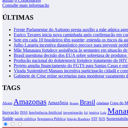
admin
0 Comentários
Consulte mais informação
ÚLTIMAS
Frente Parlamentar do Autismo presta auxílio a mãe atípica a
Eurico Tavares inicia nova caminhada após confirmação em 
Sete em cada 10 brasileiros têm gastrite; entenda os riscos da 
Julho Laranja incentiva diagnóstico precoce para prevenir pro
Mãe Manauara fortalece assistência às gestantes em situação de
Brasil questiona decisão dos EUA sobre sobretaxa de produtos
Produção nacional do dolutegravir fortalece tratamento do HI
Projeto amplia financiamento do FGTS para Santas Casas e en
Virada Sustentável Manaus incentiva participação cidadã e con
Gabinete de Crise reúne secretarias para monitorar vazamento
TAGS
Amazonas
Brasil
Amazônia
Copa do M
Aleam
cidadania
Avante
Mana
Inovação
justiça
INSS
Inteligência Artificial
investigação
Irã
Lula
Saúde
Sustentabil
saúde pública
STF
SUS
Segurança Pública
Seleção Brasileira