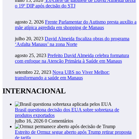
maio 15, 2026
Ex-chefe de gabinete de David Almeida deixa
o 19º DIP após decisão do STJ
agosto 2, 2026
Frente Parlamentar do Autismo presta auxílio a
mãe atípica agredida em shopping de Manaus
julho 20, 2023
David Almeida fiscaliza obras do programa
‘Asfalta Manaus’ na zona Norte
agosto 25, 2023
Prefeito David Almeida celebra formatura
com enfoque na Atenção Primária à Saúde em Manaus
setembro 22, 2023
Nova UBS no Viver Melhor:
transformando a saúde em Manaus
INTERNACIONAL
Brasil questiona decisão dos EUA sobre sobretaxa de
produtos exportados
julho 16, 2026
0 Comentários
Estreito de Ormuz segue aberto após Trump retirar proposta
de tarifa