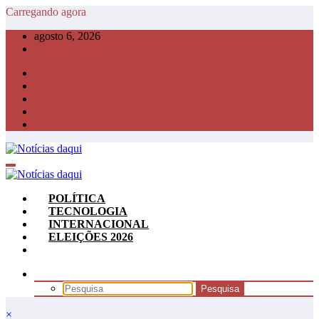
Pular
Carregando agora
para
agosto 6, 2026
o
conteúdo
POLÍTICA
TECNOLOGIA
INTERNACIONAL
ELEIÇÕES 2026
×