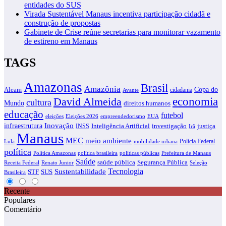
entidades do SUS
Virada Sustentável Manaus incentiva participação cidadã e
construção de propostas
Gabinete de Crise reúne secretarias para monitorar vazamento
de estireno em Manaus
TAGS
Amazonas
Brasil
Amazônia
Copa do
Aleam
cidadania
Avante
economia
David Almeida
cultura
Mundo
direitos humanos
educação
futebol
eleições
EUA
Eleições 2026
empreendedorismo
infraestrutura
Inovação
justiça
INSS
Inteligência Artificial
investigação
Irã
Manaus
MEC
meio ambiente
Polícia Federal
Lula
mobilidade urbana
política
Política Amazonas
política brasileira
políticas públicas
Prefeitura de Manaus
Saúde
saúde pública
Segurança Pública
Receita Federal
Renato Junior
Seleção
Tecnologia
Sustentabilidade
STF
SUS
Brasileira
Recente
Populares
Comentário