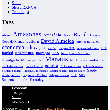
Saúde
SEGURANÇA
Tecnologia
Tags
Amazonas
Brasil
Amazônia
Aleam
cidadania
Avante
David Almeida
cultura
Copa do Mundo
direitos humanos
economia
educação
eleições
EUA
Eleições 2026
empreendedorismo
futebol
infraestrutura
Inovação
INSS
Inteligência Artificial
Manaus
MEC
meio ambiente
justiça
investigação
Irã
Lula
política
Polícia Federal
Política Amazonas
política brasileira
mobilidade urbana
Saúde
políticas públicas
Receita Federal
Prefeitura de Manaus
Renato Junior
saúde pública
STF
SUS
Segurança Pública
Seleção Brasileira
Tecnologia
Sustentabilidade
Economia
Justiça
Saúde
Tecnologia
© 2026 Direitos Reservados
Portal Notícias daqui
| Powered By