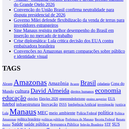
do Grande Otelo 2026
Convenção do União Brasil confirma neutralidade para
disputa presidencial de 2026
Governo Milei defende flexibilização da venda de terras para
investidores estrangeiros
Sine Manaus registra melhor desempenho do Brasil em
inserção no mercado de trabalho
Crise diplomática: Lula critica decisão dos EUA contra
embaixadora brasileira
Convenções no Amazonas geram comparações sobre público
e identidade visual
TAGS
Amazonas
Brasil
Amazônia
Copa do
Aleam
cidadania
Avante
David Almeida
economia
cultura
Mundo
direitos humanos
educação
eleições
Eleições 2026
empreendedorismo
EUA
ensino superior
futebol
infraestrutura
Inovação
justiça
INSS
Inteligência Artificial
investigação
Manaus
política
MEC
meio ambiente
Lula
Polícia Federal
Política
política brasileira
Amazonas
políticas públicas
Prefeitura de Manaus
Receita Federal
Renato
Saúde
SUS
saúde pública
Segurança Pública
STF
Junior
Seleção Brasileira