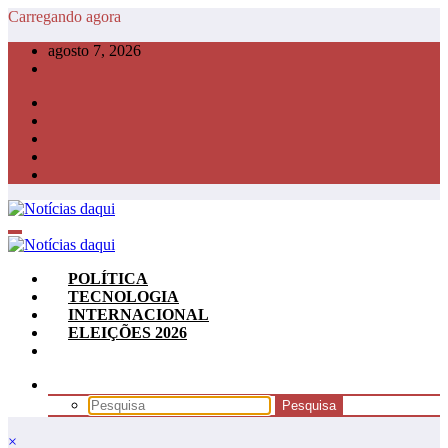
Pular
Carregando agora
para
agosto 7, 2026
o
conteúdo
POLÍTICA
TECNOLOGIA
INTERNACIONAL
ELEIÇÕES 2026
×