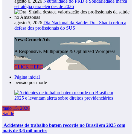
agosto 6, 2026
Neutralidade do PRD e Solidariedade marca
estratégia para eleições de 2026
agosto 5, 2026
Dia Nacional da Saúde: Dra. Shádia reforça
defesa dos profissionais do SUS
NewsCrunch Ads
A Responsive, Multipurpose & Optimized Wordpress
Theme.
CLICK HERE
Página inicial
pensão por morte
maio 15, 2026
Saúde
Acidentes de trabalho batem recorde no Brasil em 2025 com
mais de 3,6 mil mortes