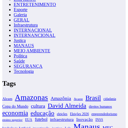
ENTRETENIMENTO
Esporte
Galeria
GERAL
Infraestrutura
INTERNACIONAL
INTERNANCIONAL
Justiça
MANAUS
MEIO AMBIENTE
Política
Saúde
SEGURANÇA
Tecnologia
Tags
Amazonas
Brasil
Amazônia
Aleam
cidadania
Avante
David Almeida
cultura
Copa do Mundo
direitos humanos
economia
educação
eleições
Eleições 2026
empreendedorismo
futebol
infraestrutura
Inovação
EUA
INSS
ensino superior
Manaus
MEC