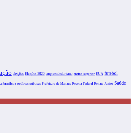
ação
futebol
eleições
Eleições 2026
empreendedorismo
EUA
ensino superior
Saúde
ca brasileira
políticas públicas
Prefeitura de Manaus
Receita Federal
Renato Junior