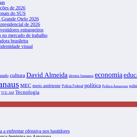
nas
ições de 2026
ionais do SUS
o Grande Otelo 2026
presidencial de 2026
vestidores estrangeiros
o no mercado de trabalho
dora brasileira
dentidade visual
David Almeida
economia
educ
cultura
undo
direitos humanos
naus
política
MEC
meio ambiente
Polícia Federal
políti
Política Amazonas
Tecnologia
TCE-AM
a a enfrentar ofensiva nos bastidores