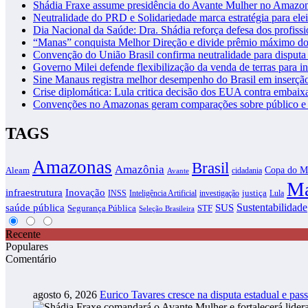
Shádia Fraxe assume presidência do Avante Mulher no Amazo
Neutralidade do PRD e Solidariedade marca estratégia para ele
Dia Nacional da Saúde: Dra. Shádia reforça defesa dos profiss
“Manas” conquista Melhor Direção e divide prêmio máximo d
Convenção do União Brasil confirma neutralidade para disputa 
Governo Milei defende flexibilização da venda de terras para in
Sine Manaus registra melhor desempenho do Brasil em inserçã
Crise diplomática: Lula critica decisão dos EUA contra embaixa
Convenções no Amazonas geram comparações sobre público e i
TAGS
Amazonas
Brasil
Amazônia
Copa do M
Aleam
cidadania
Avante
Ma
infraestrutura
Inovação
justiça
INSS
Inteligência Artificial
investigação
Lula
SUS
Sustentabilidade
saúde pública
Segurança Pública
STF
Seleção Brasileira
Recente
Populares
Comentário
agosto 6, 2026
Eurico Tavares cresce na disputa estadual e pass