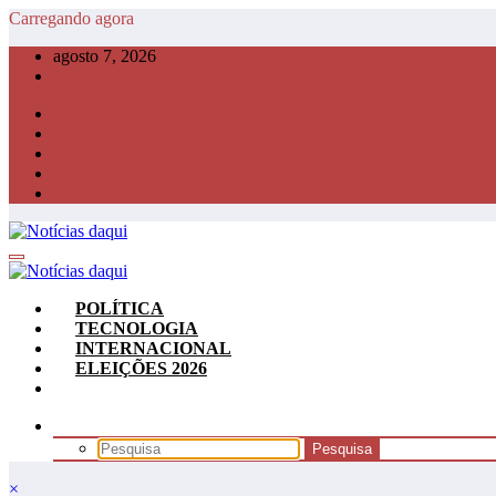
Pular
Carregando agora
para
agosto 7, 2026
o
conteúdo
POLÍTICA
TECNOLOGIA
INTERNACIONAL
ELEIÇÕES 2026
×