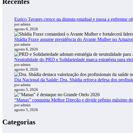
Recentes
Eurico Tavares cresce na disputa estadual e passa a enfrentar of
por admin
agosto 6, 2026
Shádia Fraxe assume presidência do Avante Mulher no Amazo
por admin
agosto 6, 2026
Neutralidade do PRD e Solidariedade marca estratégia para ele
por admin
agosto 6, 2026
Dia Nacional da Saúde: Dra. Shádia reforça defesa dos profiss
por admin
agosto 5, 2026
“Manas” conquista Melhor Direção e divide prêmio máximo d
por admin
agosto 5, 2026
Categorias