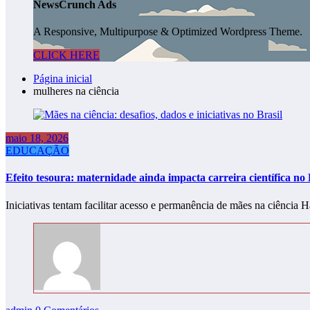
NewsCrunch Ads
A Responsive, Multipurpose & Optimized Wordpress Theme.
CLICK HERE
Página inicial
mulheres na ciência
maio 18, 2026
EDUCAÇÃO
Efeito tesoura: maternidade ainda impacta carreira científica no 
Iniciativas tentam facilitar acesso e permanência de mães na ciência