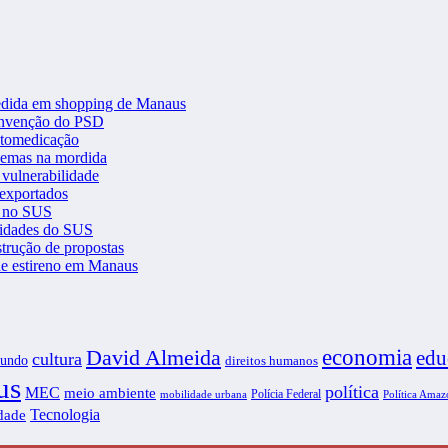
gredida em shopping de Manaus
convenção do PSD
automedicação
blemas na mordida
 vulnerabilidade
 exportados
V no SUS
tidades do SUS
strução de propostas
 de estireno em Manaus
economia
David Almeida
edu
cultura
undo
direitos humanos
us
política
MEC
meio ambiente
Polícia Federal
Política Amaz
mobilidade urbana
Tecnologia
idade