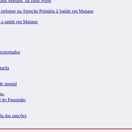
falta Manaus’ na zona Norte
m enfoque na Atenção Primária à Saúde em Manaus
 a saúde em Manaus
 exportados
arifa
de mental
l do Paquistão
da das sanções