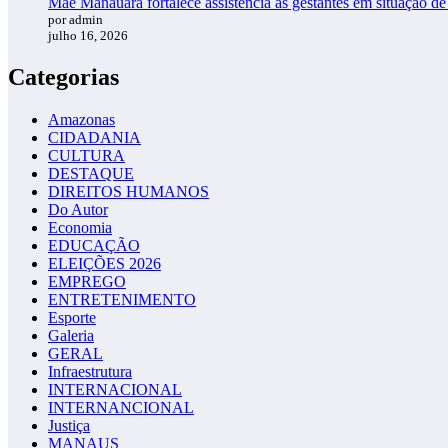
Mãe Manauara fortalece assistência às gestantes em situação de
por admin
julho 16, 2026
Categorias
Amazonas
CIDADANIA
CULTURA
DESTAQUE
DIREITOS HUMANOS
Do Autor
Economia
EDUCAÇÃO
ELEIÇÕES 2026
EMPREGO
ENTRETENIMENTO
Esporte
Galeria
GERAL
Infraestrutura
INTERNACIONAL
INTERNANCIONAL
Justiça
MANAUS