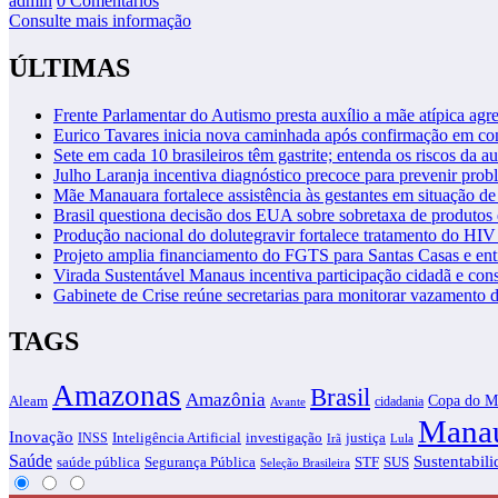
admin
0 Comentários
Consulte mais informação
ÚLTIMAS
Frente Parlamentar do Autismo presta auxílio a mãe atípica a
Eurico Tavares inicia nova caminhada após confirmação em 
Sete em cada 10 brasileiros têm gastrite; entenda os riscos da 
Julho Laranja incentiva diagnóstico precoce para prevenir pro
Mãe Manauara fortalece assistência às gestantes em situação de
Brasil questiona decisão dos EUA sobre sobretaxa de produtos
Produção nacional do dolutegravir fortalece tratamento do HI
Projeto amplia financiamento do FGTS para Santas Casas e en
Virada Sustentável Manaus incentiva participação cidadã e con
Gabinete de Crise reúne secretarias para monitorar vazamento
TAGS
Amazonas
Brasil
Amazônia
Copa do M
Aleam
cidadania
Avante
Mana
Inovação
justiça
INSS
Inteligência Artificial
investigação
Irã
Lula
Saúde
Sustentabil
saúde pública
STF
SUS
Segurança Pública
Seleção Brasileira