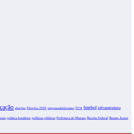
cação
futebol
infraestrutura
eleições
EUA
Eleições 2026
empreendedorismo
onas
política brasileira
políticas públicas
Receita Federal
Prefeitura de Manaus
Renato Junior