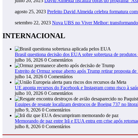
julho 20, 2023
David Almeida fiscaliza obras do programa ‘As
agosto 25, 2023
Prefeito David Almeida celebra formatura co
setembro 22, 2023
Nova UBS no Viver Melhor: transformando
INTERNACIONAL
Brasil questiona decisão dos EUA sobre sobretaxa de produtos
julho 16, 2026
0 Comentários
Estreito de Ormuz segue aberto após Trump retirar proposta de t
julho 14, 2026
0 Comentários
UE aponta recursos do Facebook e Instagram como risco à saú
julho 10, 2026
0 Comentários
Equipes de resgate localizam destroços de Boeing 737 no litora
julho 9, 2026
0 Comentários
Memorando de paz entre Irã e EUA entra em crise após retoma
julho 8, 2026
0 Comentários