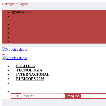
Pular
Carregando agora
para
agosto 6, 2026
o
conteúdo
POLÍTICA
TECNOLOGIA
INTERNACIONAL
ELEIÇÕES 2026
×