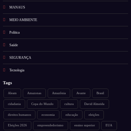
MANAUS
MEIO AMBIENTE
Política
Saúde
SEGURANÇA
Tecnologia
Tags
Aleam
Amazonas
Amazônia
Avante
Brasil
cidadania
Copa do Mundo
cultura
David Almeida
direitos humanos
economia
educação
eleições
Eleições 2026
empreendedorismo
ensino superior
EUA