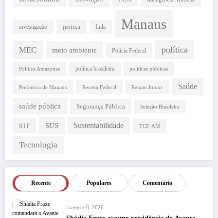
Manaus
justiça
investigação
Lula
política
MEC
meio ambiente
Polícia Federal
política brasileira
Política Amazonas
políticas públicas
Saúde
Prefeitura de Manaus
Receita Federal
Renato Junior
saúde pública
Segurança Pública
Seleção Brasileira
SUS
Sustentabilidade
STF
TCE-AM
Tecnologia
Recente
Populares
Comentário
agosto 6, 2026