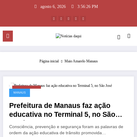
Pular
agosto 6, 2026
3:56:27 PM
para
o
conteúdo
Página inicial
Maio Amarelo Manaus
maio 12, 2026
MANAUS
Prefeitura de Manaus faz ação
educativa no Terminal 5, no São
José
Consciência, prevenção e segurança foram as palavras de
ordem da ação educativa de trânsito promovida…