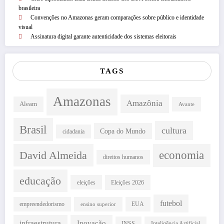
brasileira
Convenções no Amazonas geram comparações sobre público e identidade
visual
Assinatura digital garante autenticidade dos sistemas eleitorais
TAGS
Amazonas
Amazônia
Aleam
Avante
Brasil
cultura
Copa do Mundo
cidadania
David Almeida
economia
direitos humanos
educação
eleições
Eleições 2026
futebol
empreendedorismo
EUA
ensino superior
infraestrutura
Inovação
INSS
Inteligência Artificial