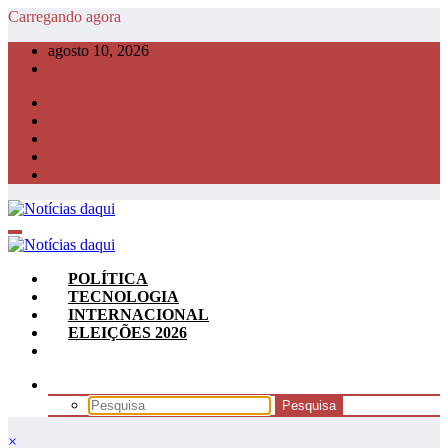
Pular
Carregando agora
para
agosto 10, 2026
o
conteúdo
POLÍTICA
TECNOLOGIA
INTERNACIONAL
ELEIÇÕES 2026
×