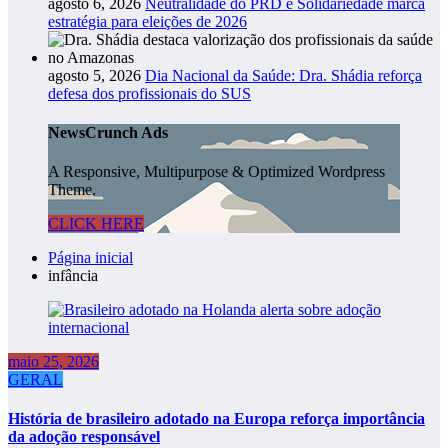
agosto 6, 2026
Neutralidade do PRD e Solidariedade marca
estratégia para eleições de 2026
agosto 5, 2026
Dia Nacional da Saúde: Dra. Shádia reforça
defesa dos profissionais do SUS
NewsCrunch Ads
A Responsive, Multipurpose & Optimized Wordpress
Theme.
CLICK HERE
Página inicial
infância
maio 25, 2026
GERAL
História de brasileiro adotado na Europa reforça importância
da adoção responsável