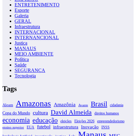
ENTRETENIMENTO
Esporte
Galeria
GERAL
Infraestrutura
INTERNACIONAL
INTERNANCIONAL
Justiça
MANAUS
MEIO AMBIENTE
Política
Saúde
SEGURANÇA
Tecnologia
Tags
Amazonas
Brasil
Amazônia
Aleam
cidadania
Avante
David Almeida
cultura
Copa do Mundo
direitos humanos
economia
educação
eleições
Eleições 2026
empreendedorismo
futebol
infraestrutura
Inovação
EUA
INSS
ensino superior
Manaus
MEC