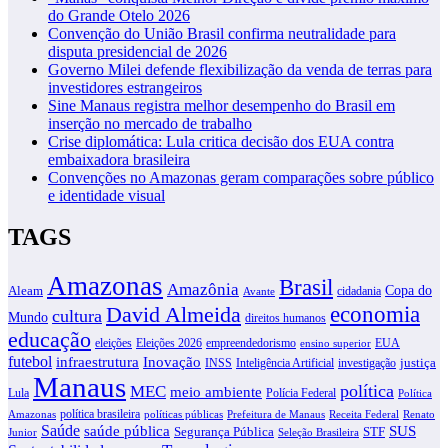
do Grande Otelo 2026
Convenção do União Brasil confirma neutralidade para
disputa presidencial de 2026
Governo Milei defende flexibilização da venda de terras para
investidores estrangeiros
Sine Manaus registra melhor desempenho do Brasil em
inserção no mercado de trabalho
Crise diplomática: Lula critica decisão dos EUA contra
embaixadora brasileira
Convenções no Amazonas geram comparações sobre público
e identidade visual
TAGS
Amazonas
Brasil
Amazônia
Copa do
Aleam
cidadania
Avante
David Almeida
economia
cultura
Mundo
direitos humanos
educação
eleições
Eleições 2026
empreendedorismo
EUA
ensino superior
futebol
infraestrutura
Inovação
justiça
INSS
Inteligência Artificial
investigação
Manaus
política
MEC
meio ambiente
Lula
Polícia Federal
Política
política brasileira
Amazonas
políticas públicas
Prefeitura de Manaus
Receita Federal
Renato
Saúde
SUS
saúde pública
Segurança Pública
STF
Junior
Seleção Brasileira