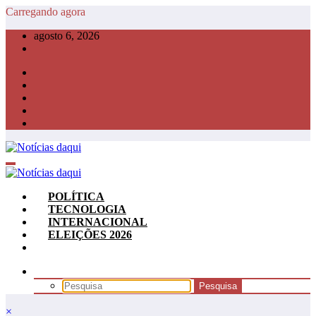
Pular
Carregando agora
para
agosto 6, 2026
o
conteúdo
POLÍTICA
TECNOLOGIA
INTERNACIONAL
ELEIÇÕES 2026
×