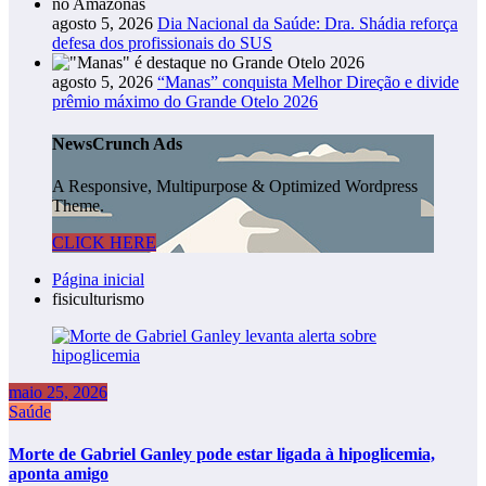
agosto 5, 2026
Dia Nacional da Saúde: Dra. Shádia reforça
defesa dos profissionais do SUS
agosto 5, 2026
“Manas” conquista Melhor Direção e divide
prêmio máximo do Grande Otelo 2026
NewsCrunch Ads
A Responsive, Multipurpose & Optimized Wordpress
Theme.
CLICK HERE
Página inicial
fisiculturismo
maio 25, 2026
Saúde
Morte de Gabriel Ganley pode estar ligada à hipoglicemia,
aponta amigo