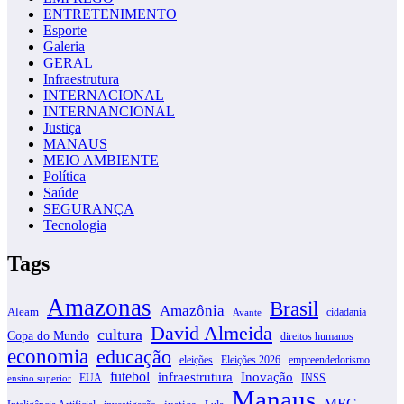
ENTRETENIMENTO
Esporte
Galeria
GERAL
Infraestrutura
INTERNACIONAL
INTERNANCIONAL
Justiça
MANAUS
MEIO AMBIENTE
Política
Saúde
SEGURANÇA
Tecnologia
Tags
Amazonas
Brasil
Amazônia
Aleam
cidadania
Avante
David Almeida
cultura
Copa do Mundo
direitos humanos
economia
educação
eleições
Eleições 2026
empreendedorismo
futebol
infraestrutura
Inovação
EUA
INSS
ensino superior
Manaus
MEC