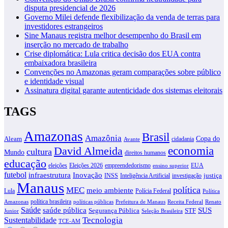
disputa presidencial de 2026
Governo Milei defende flexibilização da venda de terras para
investidores estrangeiros
Sine Manaus registra melhor desempenho do Brasil em
inserção no mercado de trabalho
Crise diplomática: Lula critica decisão dos EUA contra
embaixadora brasileira
Convenções no Amazonas geram comparações sobre público
e identidade visual
Assinatura digital garante autenticidade dos sistemas eleitorais
TAGS
Amazonas
Brasil
Amazônia
Copa do
Aleam
cidadania
Avante
David Almeida
economia
cultura
Mundo
direitos humanos
educação
eleições
Eleições 2026
empreendedorismo
EUA
ensino superior
futebol
infraestrutura
Inovação
justiça
INSS
Inteligência Artificial
investigação
Manaus
política
MEC
meio ambiente
Lula
Polícia Federal
Política
política brasileira
Amazonas
políticas públicas
Prefeitura de Manaus
Receita Federal
Renato
Saúde
SUS
saúde pública
Segurança Pública
STF
Junior
Seleção Brasileira
Tecnologia
Sustentabilidade
TCE-AM