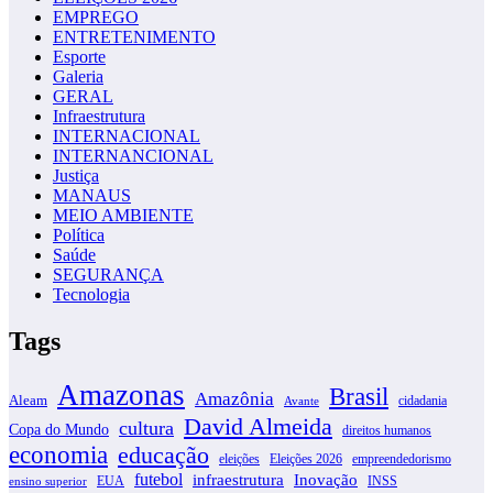
EMPREGO
ENTRETENIMENTO
Esporte
Galeria
GERAL
Infraestrutura
INTERNACIONAL
INTERNANCIONAL
Justiça
MANAUS
MEIO AMBIENTE
Política
Saúde
SEGURANÇA
Tecnologia
Tags
Amazonas
Brasil
Amazônia
Aleam
cidadania
Avante
David Almeida
cultura
Copa do Mundo
direitos humanos
economia
educação
eleições
Eleições 2026
empreendedorismo
futebol
infraestrutura
Inovação
EUA
INSS
ensino superior