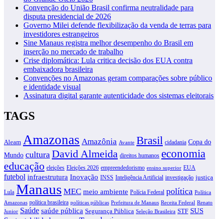
Convenção do União Brasil confirma neutralidade para
disputa presidencial de 2026
Governo Milei defende flexibilização da venda de terras para
investidores estrangeiros
Sine Manaus registra melhor desempenho do Brasil em
inserção no mercado de trabalho
Crise diplomática: Lula critica decisão dos EUA contra
embaixadora brasileira
Convenções no Amazonas geram comparações sobre público
e identidade visual
Assinatura digital garante autenticidade dos sistemas eleitorais
TAGS
Amazonas
Brasil
Amazônia
Copa do
Aleam
cidadania
Avante
David Almeida
economia
cultura
Mundo
direitos humanos
educação
eleições
Eleições 2026
empreendedorismo
EUA
ensino superior
futebol
infraestrutura
Inovação
justiça
INSS
Inteligência Artificial
investigação
Manaus
política
MEC
meio ambiente
Lula
Polícia Federal
Política
política brasileira
Amazonas
políticas públicas
Prefeitura de Manaus
Receita Federal
Renato
Saúde
SUS
saúde pública
Segurança Pública
STF
Junior
Seleção Brasileira