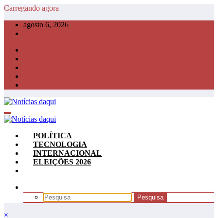
Pular
Carregando agora
para
agosto 6, 2026
o
conteúdo
POLÍTICA
TECNOLOGIA
INTERNACIONAL
ELEIÇÕES 2026
×