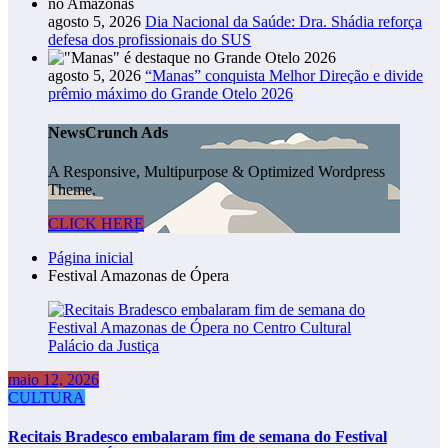
agosto 5, 2026
Dia Nacional da Saúde: Dra. Shádia reforça
defesa dos profissionais do SUS
agosto 5, 2026
“Manas” conquista Melhor Direção e divide
prêmio máximo do Grande Otelo 2026
NewsCrunch Ads
A Responsive, Multipurpose & Optimized Wordpress
Theme.
CLICK HERE
Página inicial
Festival Amazonas de Ópera
maio 12, 2026
CULTURA
Recitais Bradesco embalaram fim de semana do Festival