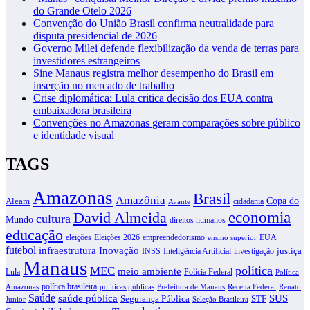
do Grande Otelo 2026
Convenção do União Brasil confirma neutralidade para
disputa presidencial de 2026
Governo Milei defende flexibilização da venda de terras para
investidores estrangeiros
Sine Manaus registra melhor desempenho do Brasil em
inserção no mercado de trabalho
Crise diplomática: Lula critica decisão dos EUA contra
embaixadora brasileira
Convenções no Amazonas geram comparações sobre público
e identidade visual
TAGS
Amazonas
Brasil
Amazônia
Copa do
Aleam
cidadania
Avante
David Almeida
economia
cultura
Mundo
direitos humanos
educação
eleições
Eleições 2026
empreendedorismo
EUA
ensino superior
futebol
infraestrutura
Inovação
justiça
INSS
Inteligência Artificial
investigação
Manaus
política
MEC
meio ambiente
Lula
Polícia Federal
Política
política brasileira
Amazonas
políticas públicas
Prefeitura de Manaus
Receita Federal
Renato
Saúde
SUS
saúde pública
Segurança Pública
STF
Junior
Seleção Brasileira