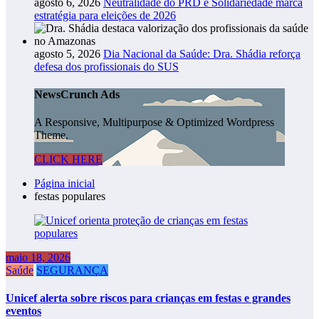
agosto 6, 2026
Neutralidade do PRD e Solidariedade marca
estratégia para eleições de 2026
agosto 5, 2026
Dia Nacional da Saúde: Dra. Shádia reforça
defesa dos profissionais do SUS
NewsCrunch Ads
A Responsive, Multipurpose & Optimized Wordpress
Theme.
CLICK HERE
Página inicial
festas populares
maio 18, 2026
Saúde
SEGURANÇA
Unicef alerta sobre riscos para crianças em festas e grandes
eventos