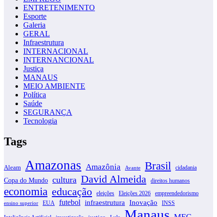
ENTRETENIMENTO
Esporte
Galeria
GERAL
Infraestrutura
INTERNACIONAL
INTERNANCIONAL
Justiça
MANAUS
MEIO AMBIENTE
Política
Saúde
SEGURANÇA
Tecnologia
Tags
Amazonas
Brasil
Amazônia
Aleam
cidadania
Avante
David Almeida
cultura
Copa do Mundo
direitos humanos
economia
educação
eleições
Eleições 2026
empreendedorismo
futebol
infraestrutura
Inovação
EUA
INSS
ensino superior
Manaus
MEC