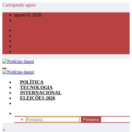
Pular
Carregando agora
para
agosto 8, 2026
o
conteúdo
POLÍTICA
TECNOLOGIA
INTERNACIONAL
ELEIÇÕES 2026
×