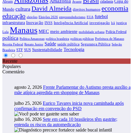
Brasil
Amazônia
Copa do
Aleam
cidadania
Avante
economia
David Almeida
cultura
Mundo
direitos humanos
educação
futebol
eleições
EUA
Eleições 2026
empreendedorismo
infraestrutura
Inovação
justiça
INSS
Inteligência Artificial
investigação
Irã
Manaus
MEC
meio ambiente
Polícia Federal
Lula
mobilidade urbana
política
Política Amazonas
política brasileira
políticas públicas
Prefeitura de Manaus
Saúde
saúde pública
Segurança Pública
Receita Federal
Renato Junior
Seleção
Tecnologia
Sustentabilidade
STF
SUS
Brasileira
Recente
Populares
Comentário
agosto 2, 2026
Frente Parlamentar do Autismo presta auxílio a
mãe atípica agredida em shopping de Manaus
julho 25, 2026
Eurico Tavares inicia nova caminhada após
confirmação em convenção do PSD
julho 16, 2026
Sete em cada 10 brasileiros têm gastrite;
entenda os riscos da automedicação