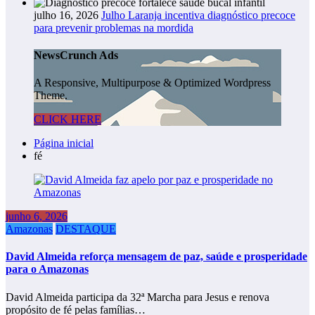
julho 16, 2026
Julho Laranja incentiva diagnóstico precoce
para prevenir problemas na mordida
NewsCrunch Ads
A Responsive, Multipurpose & Optimized Wordpress
Theme.
CLICK HERE
Página inicial
fé
junho 6, 2026
Amazonas
DESTAQUE
David Almeida reforça mensagem de paz, saúde e prosperidade
para o Amazonas
David Almeida participa da 32ª Marcha para Jesus e renova
propósito de fé pelas famílias…