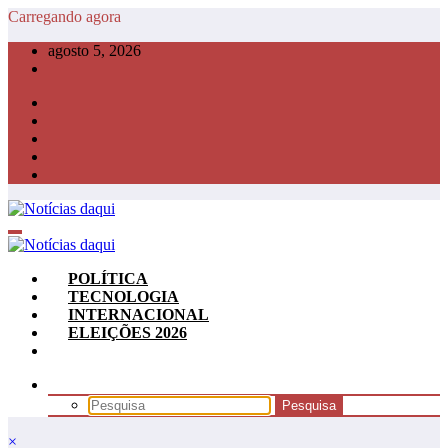
Pular
Carregando agora
para
agosto 5, 2026
o
conteúdo
POLÍTICA
TECNOLOGIA
INTERNACIONAL
ELEIÇÕES 2026
×