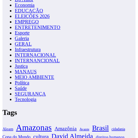
Economia
EDUCAÇÃO
ELEIÇÕES 2026
EMPREGO
ENTRETENIMENTO
Esporte
Galeria
GERAL
Infraestrutura
INTERNACIONAL
INTERNANCIONAL
Justiça
MANAUS
MEIO AMBIENTE
Política
Saúde
SEGURANÇA
Tecnologia
Tags
Amazonas
Brasil
Amazônia
Aleam
cidadania
Avante
David Almeida
cultura
Copa do Mundo
direitos humanos