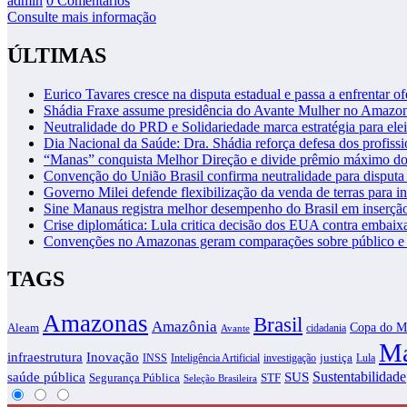
admin
0 Comentários
Consulte mais informação
ÚLTIMAS
Eurico Tavares cresce na disputa estadual e passa a enfrentar of
Shádia Fraxe assume presidência do Avante Mulher no Amazo
Neutralidade do PRD e Solidariedade marca estratégia para ele
Dia Nacional da Saúde: Dra. Shádia reforça defesa dos profiss
“Manas” conquista Melhor Direção e divide prêmio máximo d
Convenção do União Brasil confirma neutralidade para disputa 
Governo Milei defende flexibilização da venda de terras para in
Sine Manaus registra melhor desempenho do Brasil em inserçã
Crise diplomática: Lula critica decisão dos EUA contra embaixa
Convenções no Amazonas geram comparações sobre público e i
TAGS
Amazonas
Brasil
Amazônia
Copa do M
Aleam
cidadania
Avante
Ma
infraestrutura
Inovação
justiça
INSS
Inteligência Artificial
investigação
Lula
SUS
Sustentabilidade
saúde pública
Segurança Pública
STF
Seleção Brasileira