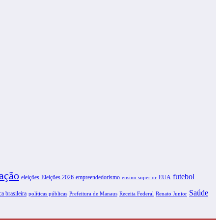
ação
futebol
eleições
Eleições 2026
empreendedorismo
EUA
ensino superior
Saúde
ca brasileira
políticas públicas
Prefeitura de Manaus
Receita Federal
Renato Junior