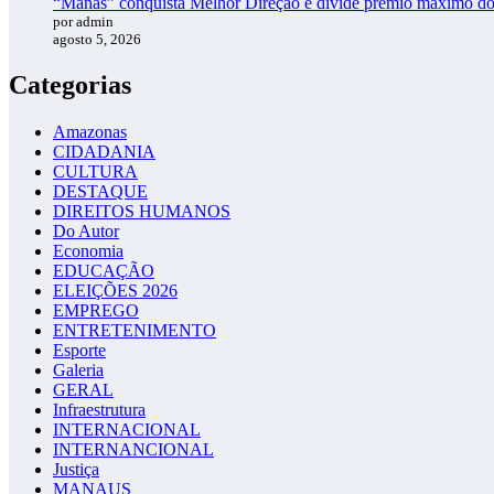
“Manas” conquista Melhor Direção e divide prêmio máximo d
por admin
agosto 5, 2026
Categorias
Amazonas
CIDADANIA
CULTURA
DESTAQUE
DIREITOS HUMANOS
Do Autor
Economia
EDUCAÇÃO
ELEIÇÕES 2026
EMPREGO
ENTRETENIMENTO
Esporte
Galeria
GERAL
Infraestrutura
INTERNACIONAL
INTERNANCIONAL
Justiça
MANAUS