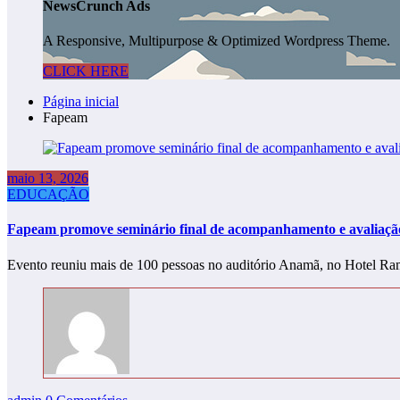
NewsCrunch Ads
A Responsive, Multipurpose & Optimized Wordpress Theme.
CLICK HERE
Página inicial
Fapeam
maio 13, 2026
EDUCAÇÃO
Fapeam promove seminário final de acompanhamento e avaliaç
Evento reuniu mais de 100 pessoas no auditório Anamã, no Hotel 