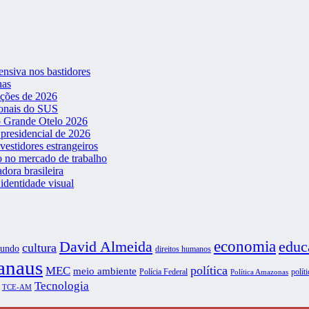
ensiva nos bastidores
nas
ições de 2026
ionais do SUS
o Grande Otelo 2026
presidencial de 2026
vestidores estrangeiros
o no mercado de trabalho
dora brasileira
dentidade visual
David Almeida
economia
educ
cultura
undo
direitos humanos
naus
política
MEC
meio ambiente
Polícia Federal
políti
Política Amazonas
Tecnologia
TCE-AM