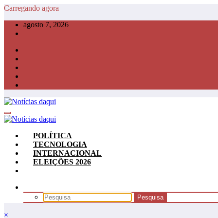
Pular
Carregando agora
para
agosto 7, 2026
o
conteúdo
POLÍTICA
TECNOLOGIA
INTERNACIONAL
ELEIÇÕES 2026
×