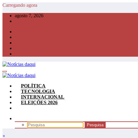
Pular
Carregando agora
para
agosto 7, 2026
o
conteúdo
POLÍTICA
TECNOLOGIA
INTERNACIONAL
ELEIÇÕES 2026
×