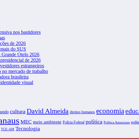
ensiva nos bastidores
nas
ições de 2026
ionais do SUS
o Grande Otelo 2026
presidencial de 2026
vestidores estrangeiros
o no mercado de trabalho
dora brasileira
dentidade visual
David Almeida
economia
educ
cultura
undo
direitos humanos
naus
política
MEC
meio ambiente
Polícia Federal
políti
Política Amazonas
Tecnologia
TCE-AM