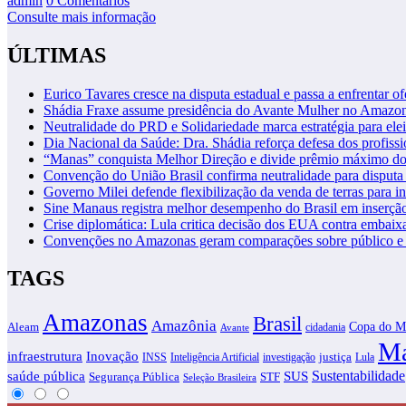
admin
0 Comentários
Consulte mais informação
ÚLTIMAS
Eurico Tavares cresce na disputa estadual e passa a enfrentar of
Shádia Fraxe assume presidência do Avante Mulher no Amazo
Neutralidade do PRD e Solidariedade marca estratégia para ele
Dia Nacional da Saúde: Dra. Shádia reforça defesa dos profiss
“Manas” conquista Melhor Direção e divide prêmio máximo d
Convenção do União Brasil confirma neutralidade para disputa 
Governo Milei defende flexibilização da venda de terras para in
Sine Manaus registra melhor desempenho do Brasil em inserçã
Crise diplomática: Lula critica decisão dos EUA contra embaixa
Convenções no Amazonas geram comparações sobre público e i
TAGS
Amazonas
Brasil
Amazônia
Copa do M
Aleam
cidadania
Avante
Ma
infraestrutura
Inovação
justiça
INSS
Inteligência Artificial
investigação
Lula
SUS
Sustentabilidade
saúde pública
Segurança Pública
STF
Seleção Brasileira