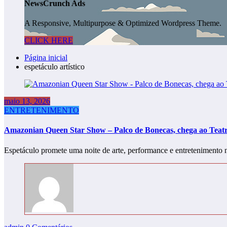
NewsCrunch Ads
A Responsive, Multipurpose & Optimized Wordpress Theme.
CLICK HERE
Página inicial
espetáculo artístico
maio 13, 2026
ENTRETENIMENTO
Amazonian Queen Star Show – Palco de Bonecas, chega ao Teat
Espetáculo promete uma noite de arte, performance e entretenimen