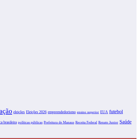
ação
futebol
eleições
Eleições 2026
empreendedorismo
EUA
ensino superior
Saúde
ca brasileira
políticas públicas
Prefeitura de Manaus
Receita Federal
Renato Junior