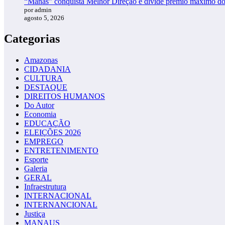
“Manas” conquista Melhor Direção e divide prêmio máximo d
por admin
agosto 5, 2026
Categorias
Amazonas
CIDADANIA
CULTURA
DESTAQUE
DIREITOS HUMANOS
Do Autor
Economia
EDUCAÇÃO
ELEIÇÕES 2026
EMPREGO
ENTRETENIMENTO
Esporte
Galeria
GERAL
Infraestrutura
INTERNACIONAL
INTERNANCIONAL
Justiça
MANAUS