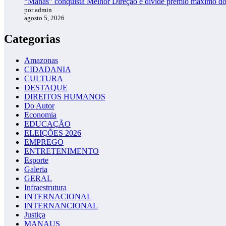
“Manas” conquista Melhor Direção e divide prêmio máximo d
por admin
agosto 5, 2026
Categorias
Amazonas
CIDADANIA
CULTURA
DESTAQUE
DIREITOS HUMANOS
Do Autor
Economia
EDUCAÇÃO
ELEIÇÕES 2026
EMPREGO
ENTRETENIMENTO
Esporte
Galeria
GERAL
Infraestrutura
INTERNACIONAL
INTERNANCIONAL
Justiça
MANAUS