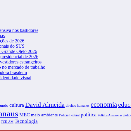
ensiva nos bastidores
nas
ições de 2026
ionais do SUS
o Grande Otelo 2026
presidencial de 2026
vestidores estrangeiros
o no mercado de trabalho
dora brasileira
dentidade visual
David Almeida
economia
educ
cultura
undo
direitos humanos
naus
política
MEC
meio ambiente
Polícia Federal
políti
Política Amazonas
Tecnologia
TCE-AM