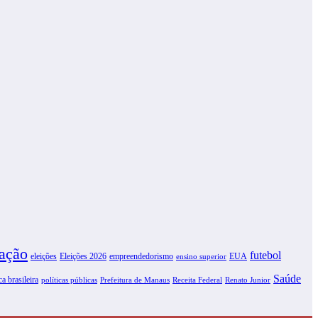
ação
futebol
eleições
Eleições 2026
empreendedorismo
EUA
ensino superior
Saúde
ca brasileira
políticas públicas
Prefeitura de Manaus
Receita Federal
Renato Junior