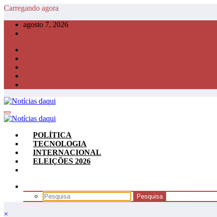
Pular
Carregando agora
para
agosto 7, 2026
o
conteúdo
POLÍTICA
TECNOLOGIA
INTERNACIONAL
ELEIÇÕES 2026
×