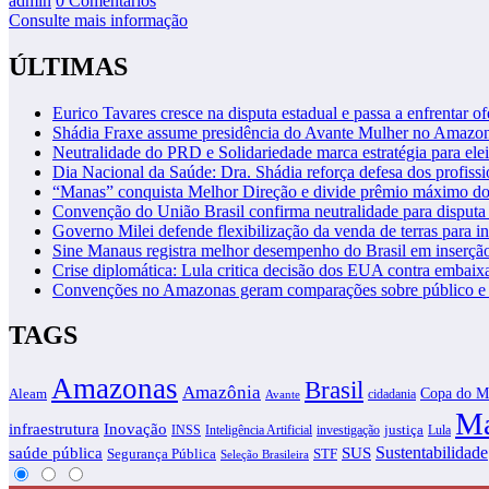
admin
0 Comentários
Consulte mais informação
ÚLTIMAS
Eurico Tavares cresce na disputa estadual e passa a enfrentar of
Shádia Fraxe assume presidência do Avante Mulher no Amazo
Neutralidade do PRD e Solidariedade marca estratégia para ele
Dia Nacional da Saúde: Dra. Shádia reforça defesa dos profiss
“Manas” conquista Melhor Direção e divide prêmio máximo d
Convenção do União Brasil confirma neutralidade para disputa 
Governo Milei defende flexibilização da venda de terras para in
Sine Manaus registra melhor desempenho do Brasil em inserçã
Crise diplomática: Lula critica decisão dos EUA contra embaixa
Convenções no Amazonas geram comparações sobre público e i
TAGS
Amazonas
Brasil
Amazônia
Copa do M
Aleam
cidadania
Avante
Ma
infraestrutura
Inovação
justiça
INSS
Inteligência Artificial
investigação
Lula
SUS
Sustentabilidade
saúde pública
Segurança Pública
STF
Seleção Brasileira