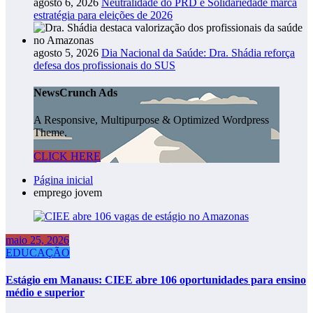
agosto 6, 2026
Neutralidade do PRD e Solidariedade marca
estratégia para eleições de 2026
agosto 5, 2026
Dia Nacional da Saúde: Dra. Shádia reforça
defesa dos profissionais do SUS
NewsCrunch Ads
A Responsive, Multipurpose & Optimized Wordpress
Theme.
CLICK HERE
Página inicial
emprego jovem
maio 25, 2026
EDUCAÇÃO
Estágio em Manaus: CIEE abre 106 oportunidades para ensino
médio e superior