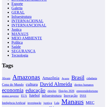
Esporte
Galeria
GERAL
Infraestrutura
INTERNACIONAL
INTERNANCIONAL
Justiça
MANAUS
MEIO AMBIENTE
Política
Saúde
SEGURANÇA
Tecnologia
Tags
Amazonas
Brasil
Amazônia
Aleam
cidadania
Avante
David Almeida
cultura
Copa do Mundo
direitos humanos
economia
educação
eleições
Eleições 2026
empreendedorismo
futebol
infraestrutura
Inovação
EUA
INSS
ensino superior
Manaus
MEC
justiça
Inteligência Artificial
investigação
Lula