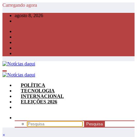
Pular
Carregando agora
para
agosto 8, 2026
o
conteúdo
POLÍTICA
TECNOLOGIA
INTERNACIONAL
ELEIÇÕES 2026
×