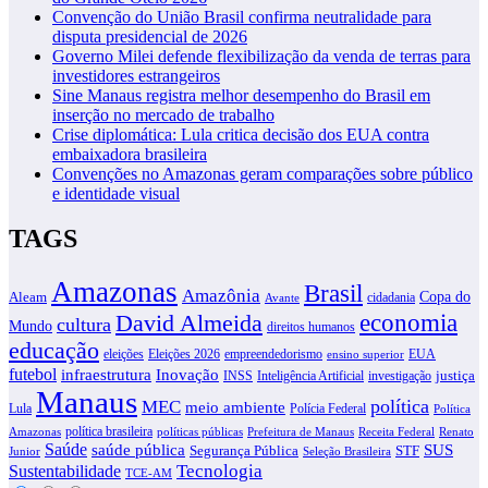
Convenção do União Brasil confirma neutralidade para
disputa presidencial de 2026
Governo Milei defende flexibilização da venda de terras para
investidores estrangeiros
Sine Manaus registra melhor desempenho do Brasil em
inserção no mercado de trabalho
Crise diplomática: Lula critica decisão dos EUA contra
embaixadora brasileira
Convenções no Amazonas geram comparações sobre público
e identidade visual
TAGS
Amazonas
Brasil
Amazônia
Copa do
Aleam
cidadania
Avante
David Almeida
economia
cultura
Mundo
direitos humanos
educação
eleições
Eleições 2026
empreendedorismo
EUA
ensino superior
futebol
infraestrutura
Inovação
justiça
INSS
Inteligência Artificial
investigação
Manaus
política
MEC
meio ambiente
Lula
Polícia Federal
Política
política brasileira
Amazonas
políticas públicas
Prefeitura de Manaus
Receita Federal
Renato
Saúde
SUS
saúde pública
Segurança Pública
STF
Junior
Seleção Brasileira
Tecnologia
Sustentabilidade
TCE-AM