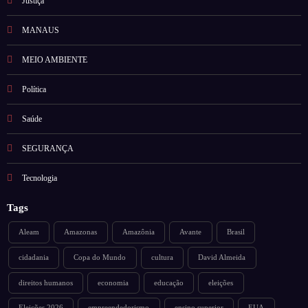
Justiça
MANAUS
MEIO AMBIENTE
Política
Saúde
SEGURANÇA
Tecnologia
Tags
Aleam
Amazonas
Amazônia
Avante
Brasil
cidadania
Copa do Mundo
cultura
David Almeida
direitos humanos
economia
educação
eleições
Eleições 2026
empreendedorismo
ensino superior
EUA