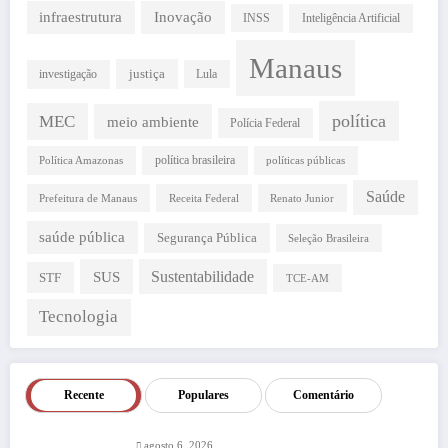
infraestrutura
Inovação
INSS
Inteligência Artificial
Manaus
justiça
investigação
Lula
política
MEC
meio ambiente
Polícia Federal
política brasileira
Política Amazonas
políticas públicas
Saúde
Prefeitura de Manaus
Receita Federal
Renato Junior
saúde pública
Segurança Pública
Seleção Brasileira
SUS
Sustentabilidade
STF
TCE-AM
Tecnologia
Recente
Populares
Comentário
agosto 6, 2026