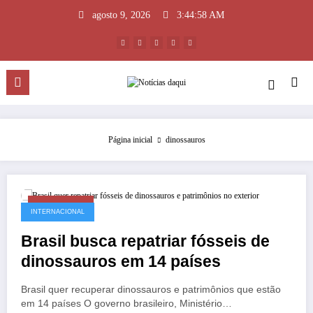
Pular
agosto 9, 2026
3:44:58 AM
para
o
conteúdo
Página inicial
dinossauros
maio 22, 2026
INTERNACIONAL
Brasil busca repatriar fósseis de
dinossauros em 14 países
Brasil quer recuperar dinossauros e patrimônios que estão
em 14 países O governo brasileiro, Ministério…