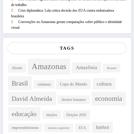
de trabalho
Crise diplomática: Lula critica decisão dos EUA contra embaixadora
brasileira
Convenções no Amazonas geram comparações sobre público e identidade
visual
TAGS
Amazonas
Amazônia
Aleam
Avante
Brasil
cultura
Copa do Mundo
cidadania
David Almeida
economia
direitos humanos
educação
eleições
Eleições 2026
futebol
empreendedorismo
EUA
ensino superior