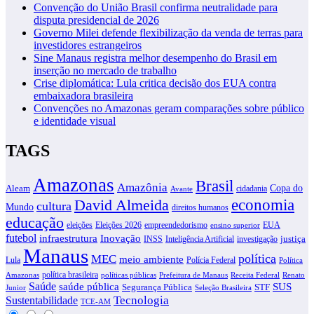
Convenção do União Brasil confirma neutralidade para
disputa presidencial de 2026
Governo Milei defende flexibilização da venda de terras para
investidores estrangeiros
Sine Manaus registra melhor desempenho do Brasil em
inserção no mercado de trabalho
Crise diplomática: Lula critica decisão dos EUA contra
embaixadora brasileira
Convenções no Amazonas geram comparações sobre público
e identidade visual
TAGS
Amazonas
Brasil
Amazônia
Copa do
Aleam
cidadania
Avante
David Almeida
economia
cultura
Mundo
direitos humanos
educação
eleições
Eleições 2026
empreendedorismo
EUA
ensino superior
futebol
infraestrutura
Inovação
justiça
INSS
Inteligência Artificial
investigação
Manaus
política
MEC
meio ambiente
Lula
Polícia Federal
Política
política brasileira
Amazonas
políticas públicas
Prefeitura de Manaus
Receita Federal
Renato
Saúde
SUS
saúde pública
Segurança Pública
STF
Junior
Seleção Brasileira
Tecnologia
Sustentabilidade
TCE-AM