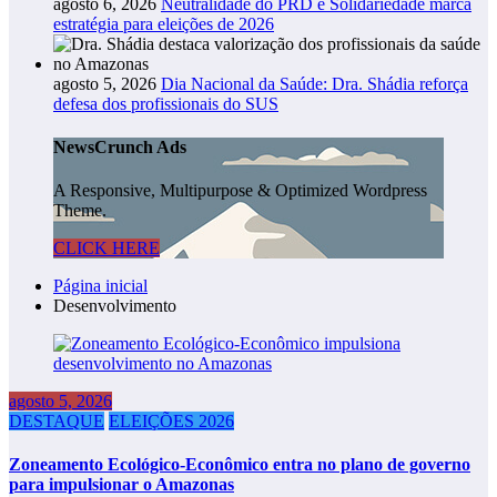
agosto 6, 2026
Neutralidade do PRD e Solidariedade marca
estratégia para eleições de 2026
agosto 5, 2026
Dia Nacional da Saúde: Dra. Shádia reforça
defesa dos profissionais do SUS
NewsCrunch Ads
A Responsive, Multipurpose & Optimized Wordpress
Theme.
CLICK HERE
Página inicial
Desenvolvimento
agosto 5, 2026
DESTAQUE
ELEIÇÕES 2026
Zoneamento Ecológico-Econômico entra no plano de governo
para impulsionar o Amazonas