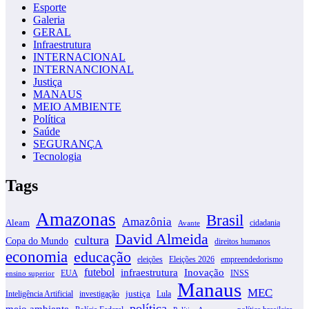
Esporte
Galeria
GERAL
Infraestrutura
INTERNACIONAL
INTERNANCIONAL
Justiça
MANAUS
MEIO AMBIENTE
Política
Saúde
SEGURANÇA
Tecnologia
Tags
Amazonas
Brasil
Amazônia
Aleam
cidadania
Avante
David Almeida
cultura
Copa do Mundo
direitos humanos
economia
educação
eleições
Eleições 2026
empreendedorismo
futebol
infraestrutura
Inovação
EUA
INSS
ensino superior
Manaus
MEC
justiça
Inteligência Artificial
investigação
Lula
política
meio ambiente