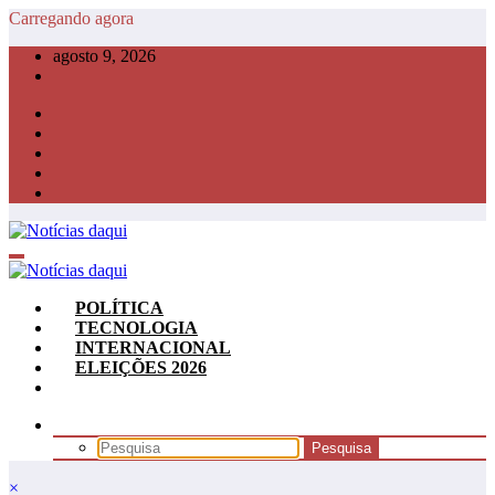
Pular
Carregando agora
para
agosto 9, 2026
o
conteúdo
POLÍTICA
TECNOLOGIA
INTERNACIONAL
ELEIÇÕES 2026
×