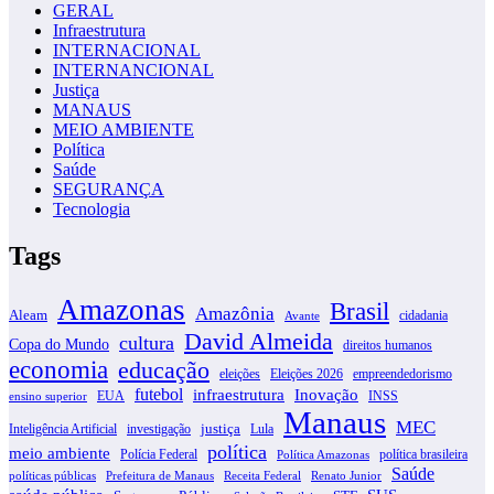
GERAL
Infraestrutura
INTERNACIONAL
INTERNANCIONAL
Justiça
MANAUS
MEIO AMBIENTE
Política
Saúde
SEGURANÇA
Tecnologia
Tags
Amazonas
Brasil
Amazônia
Aleam
cidadania
Avante
David Almeida
cultura
Copa do Mundo
direitos humanos
economia
educação
eleições
Eleições 2026
empreendedorismo
futebol
infraestrutura
Inovação
EUA
INSS
ensino superior
Manaus
MEC
justiça
Inteligência Artificial
investigação
Lula
política
meio ambiente
Polícia Federal
política brasileira
Política Amazonas
Saúde
políticas públicas
Prefeitura de Manaus
Receita Federal
Renato Junior