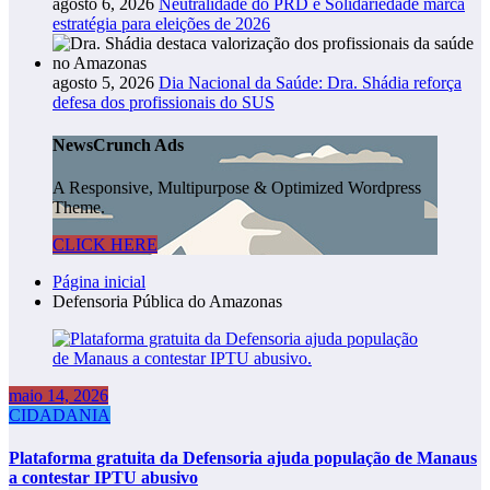
agosto 6, 2026
Neutralidade do PRD e Solidariedade marca
estratégia para eleições de 2026
agosto 5, 2026
Dia Nacional da Saúde: Dra. Shádia reforça
defesa dos profissionais do SUS
NewsCrunch Ads
A Responsive, Multipurpose & Optimized Wordpress
Theme.
CLICK HERE
Página inicial
Defensoria Pública do Amazonas
maio 14, 2026
CIDADANIA
Plataforma gratuita da Defensoria ajuda população de Manaus
a contestar IPTU abusivo