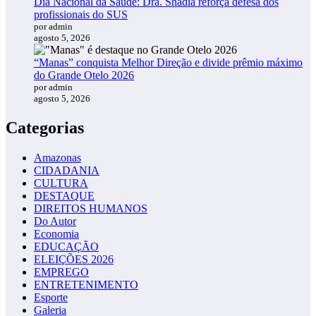
Dia Nacional da Saúde: Dra. Shádia reforça defesa dos
profissionais do SUS
por admin
agosto 5, 2026
“Manas” conquista Melhor Direção e divide prêmio máximo
do Grande Otelo 2026
por admin
agosto 5, 2026
Categorias
Amazonas
CIDADANIA
CULTURA
DESTAQUE
DIREITOS HUMANOS
Do Autor
Economia
EDUCAÇÃO
ELEIÇÕES 2026
EMPREGO
ENTRETENIMENTO
Esporte
Galeria