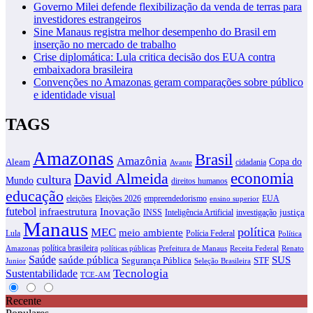
Governo Milei defende flexibilização da venda de terras para
investidores estrangeiros
Sine Manaus registra melhor desempenho do Brasil em
inserção no mercado de trabalho
Crise diplomática: Lula critica decisão dos EUA contra
embaixadora brasileira
Convenções no Amazonas geram comparações sobre público
e identidade visual
TAGS
Amazonas
Brasil
Amazônia
Copa do
Aleam
cidadania
Avante
David Almeida
economia
cultura
Mundo
direitos humanos
educação
eleições
Eleições 2026
empreendedorismo
EUA
ensino superior
futebol
infraestrutura
Inovação
justiça
INSS
Inteligência Artificial
investigação
Manaus
política
MEC
meio ambiente
Lula
Polícia Federal
Política
política brasileira
Amazonas
políticas públicas
Prefeitura de Manaus
Receita Federal
Renato
Saúde
SUS
saúde pública
Segurança Pública
STF
Junior
Seleção Brasileira
Tecnologia
Sustentabilidade
TCE-AM
Recente