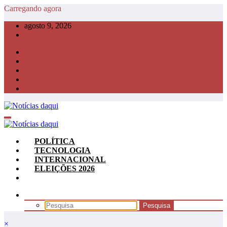
Pular
Carregando agora
para
agosto 9, 2026
o
conteúdo
POLÍTICA
TECNOLOGIA
INTERNACIONAL
ELEIÇÕES 2026
×