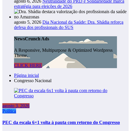
agosto 6, 2026
Neutralidade do PRD e Solidariedade marca
estratégia para eleições de 2026
agosto 5, 2026
Dia Nacional da Saúde: Dra. Shádia reforça
defesa dos profissionais do SUS
NewsCrunch Ads
A Responsive, Multipurpose & Optimized Wordpress
Theme.
CLICK HERE
Página inicial
Congresso Nacional
agosto 3, 2026
Política
PEC da escala 6×1 volta à pauta com retorno do Congresso