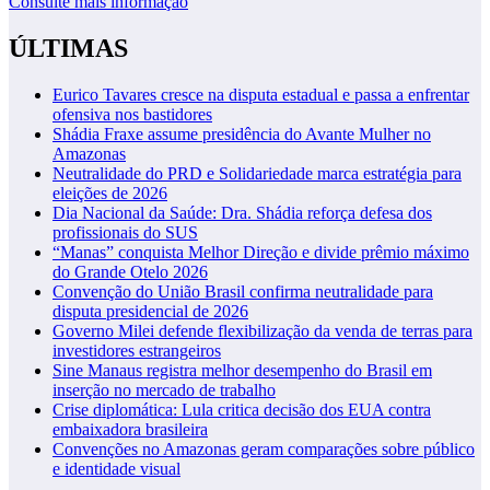
Consulte mais informação
ÚLTIMAS
Eurico Tavares cresce na disputa estadual e passa a enfrentar
ofensiva nos bastidores
Shádia Fraxe assume presidência do Avante Mulher no
Amazonas
Neutralidade do PRD e Solidariedade marca estratégia para
eleições de 2026
Dia Nacional da Saúde: Dra. Shádia reforça defesa dos
profissionais do SUS
“Manas” conquista Melhor Direção e divide prêmio máximo
do Grande Otelo 2026
Convenção do União Brasil confirma neutralidade para
disputa presidencial de 2026
Governo Milei defende flexibilização da venda de terras para
investidores estrangeiros
Sine Manaus registra melhor desempenho do Brasil em
inserção no mercado de trabalho
Crise diplomática: Lula critica decisão dos EUA contra
embaixadora brasileira
Convenções no Amazonas geram comparações sobre público
e identidade visual