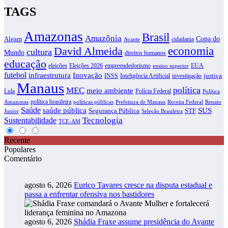
TAGS
Amazonas
Brasil
Amazônia
Copa do
Aleam
cidadania
Avante
David Almeida
economia
cultura
Mundo
direitos humanos
educação
eleições
Eleições 2026
empreendedorismo
EUA
ensino superior
futebol
infraestrutura
Inovação
justiça
INSS
Inteligência Artificial
investigação
Manaus
política
MEC
meio ambiente
Lula
Polícia Federal
Política
política brasileira
Amazonas
políticas públicas
Prefeitura de Manaus
Receita Federal
Renato
Saúde
SUS
saúde pública
Segurança Pública
STF
Junior
Seleção Brasileira
Tecnologia
Sustentabilidade
TCE-AM
Recente
Populares
Comentário
agosto 6, 2026
Eurico Tavares cresce na disputa estadual e
passa a enfrentar ofensiva nos bastidores
agosto 6, 2026
Shádia Fraxe assume presidência do Avante