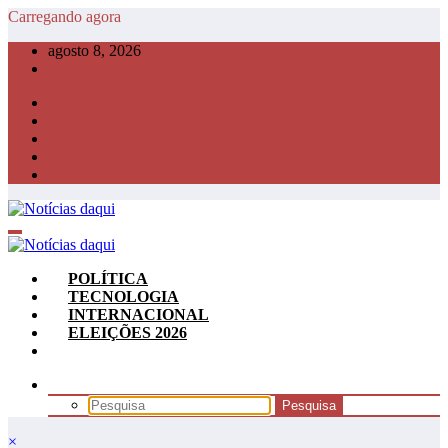
Pular
Carregando agora
para
agosto 8, 2026
o
conteúdo
POLÍTICA
TECNOLOGIA
INTERNACIONAL
ELEIÇÕES 2026
×