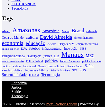
SEGURANÇA
Tecnologia
Tags
Amazonas
Brasil
Amazônia
Aleam
cidadania
Avante
David Almeida
cultura
Copa do Mundo
direitos humanos
economia
educação
eleições
Eleições 2026
empreendedorismo
futebol
infraestrutura
Inovação
EUA
INSS
ensino superior
Manaus
MEC
justiça
Inteligência Artificial
investigação
Lula
política
meio ambiente
Polícia Federal
política brasileira
Política Amazonas
Saúde
políticas públicas
Prefeitura de Manaus
Receita Federal
Renato Junior
SUS
saúde pública
Segurança Pública
STF
Seleção Brasileira
Tecnologia
Sustentabilidade
TCE-AM
Economia
Justiça
Saúde
Tecnologia
© 2026 Direitos Reservados
Portal Notícias daqui
| Powered By