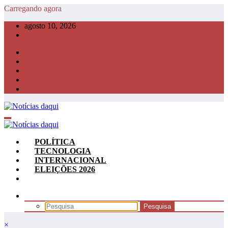
Pular
Carregando agora
para
agosto 10, 2026
o
conteúdo
POLÍTICA
TECNOLOGIA
INTERNACIONAL
ELEIÇÕES 2026
×