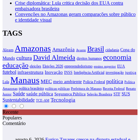
Crise diplomática: Lula critica decisão dos EUA contra
embaixadora brasileira
Convenções no Amazonas geram comparações sobre público
e identidade visual
TAGS
Amazonas
Brasil
Amazônia
Copa do
Aleam
cidadania
Avante
David Almeida
economia
cultura
Mundo
direitos humanos
educação
eleições
Eleições 2026
empreendedorismo
EUA
ensino superior
futebol
infraestrutura
Inovação
justiça
INSS
Inteligência Artificial
investigação
Manaus
política
MEC
meio ambiente
Lula
Polícia Federal
Política
política brasileira
Amazonas
políticas públicas
Prefeitura de Manaus
Receita Federal
Renato
Saúde
SUS
saúde pública
Segurança Pública
STF
Junior
Seleção Brasileira
Tecnologia
Sustentabilidade
TCE-AM
Recente
Populares
Comentário
agosto 6, 2026
Eurico Tavares cresce na disputa estadual e