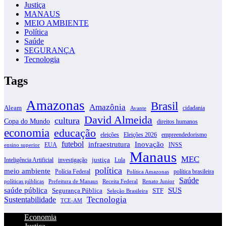
Justiça
MANAUS
MEIO AMBIENTE
Política
Saúde
SEGURANÇA
Tecnologia
Tags
Amazonas
Brasil
Amazônia
Aleam
cidadania
Avante
David Almeida
cultura
Copa do Mundo
direitos humanos
economia
educação
eleições
Eleições 2026
empreendedorismo
futebol
infraestrutura
Inovação
EUA
INSS
ensino superior
Manaus
MEC
justiça
Inteligência Artificial
investigação
Lula
política
meio ambiente
Polícia Federal
política brasileira
Política Amazonas
Saúde
políticas públicas
Prefeitura de Manaus
Receita Federal
Renato Junior
SUS
saúde pública
Segurança Pública
STF
Seleção Brasileira
Tecnologia
Sustentabilidade
TCE-AM
Economia