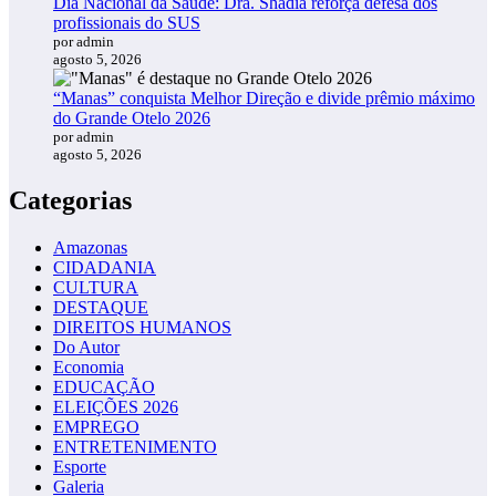
Dia Nacional da Saúde: Dra. Shádia reforça defesa dos
profissionais do SUS
por admin
agosto 5, 2026
“Manas” conquista Melhor Direção e divide prêmio máximo
do Grande Otelo 2026
por admin
agosto 5, 2026
Categorias
Amazonas
CIDADANIA
CULTURA
DESTAQUE
DIREITOS HUMANOS
Do Autor
Economia
EDUCAÇÃO
ELEIÇÕES 2026
EMPREGO
ENTRETENIMENTO
Esporte
Galeria