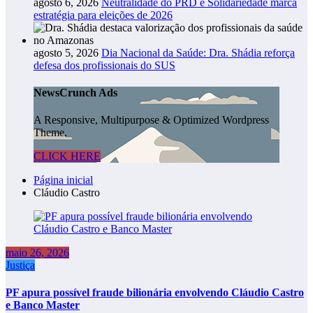
agosto 6, 2026
Neutralidade do PRD e Solidariedade marca
estratégia para eleições de 2026
agosto 5, 2026
Dia Nacional da Saúde: Dra. Shádia reforça
defesa dos profissionais do SUS
NewsCrunch Ads
A Responsive, Multipurpose & Optimized Wordpress
Theme.
CLICK HERE
Página inicial
Cláudio Castro
maio 26, 2026
Justiça
PF apura possível fraude bilionária envolvendo Cláudio Castro
e Banco Master