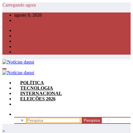
Pular
Carregando agora
para
agosto 9, 2026
o
conteúdo
POLÍTICA
TECNOLOGIA
INTERNACIONAL
ELEIÇÕES 2026
×