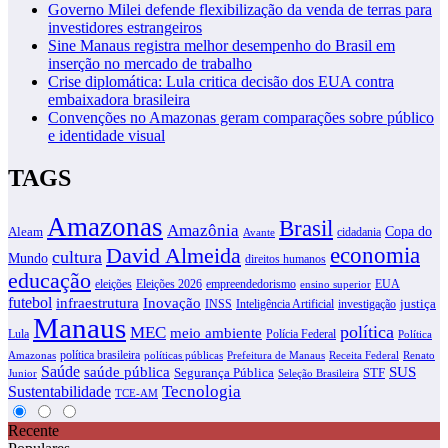
Governo Milei defende flexibilização da venda de terras para
investidores estrangeiros
Sine Manaus registra melhor desempenho do Brasil em
inserção no mercado de trabalho
Crise diplomática: Lula critica decisão dos EUA contra
embaixadora brasileira
Convenções no Amazonas geram comparações sobre público
e identidade visual
TAGS
Amazonas
Brasil
Amazônia
Copa do
Aleam
cidadania
Avante
David Almeida
economia
cultura
Mundo
direitos humanos
educação
eleições
Eleições 2026
empreendedorismo
EUA
ensino superior
futebol
infraestrutura
Inovação
justiça
INSS
Inteligência Artificial
investigação
Manaus
política
MEC
meio ambiente
Lula
Polícia Federal
Política
política brasileira
Amazonas
políticas públicas
Prefeitura de Manaus
Receita Federal
Renato
Saúde
SUS
saúde pública
Segurança Pública
STF
Junior
Seleção Brasileira
Tecnologia
Sustentabilidade
TCE-AM
Recente