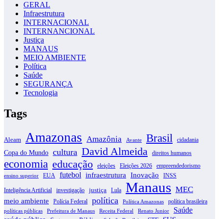
GERAL
Infraestrutura
INTERNACIONAL
INTERNANCIONAL
Justiça
MANAUS
MEIO AMBIENTE
Política
Saúde
SEGURANÇA
Tecnologia
Tags
Amazonas
Brasil
Amazônia
Aleam
cidadania
Avante
David Almeida
cultura
Copa do Mundo
direitos humanos
economia
educação
eleições
Eleições 2026
empreendedorismo
futebol
infraestrutura
Inovação
EUA
INSS
ensino superior
Manaus
MEC
justiça
Inteligência Artificial
investigação
Lula
política
meio ambiente
Polícia Federal
política brasileira
Política Amazonas
Saúde
políticas públicas
Prefeitura de Manaus
Receita Federal
Renato Junior