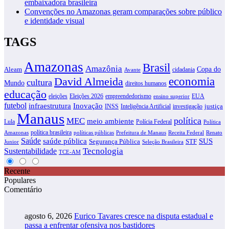
embaixadora brasileira
Convenções no Amazonas geram comparações sobre público
e identidade visual
TAGS
Amazonas
Brasil
Amazônia
Copa do
Aleam
cidadania
Avante
David Almeida
economia
cultura
Mundo
direitos humanos
educação
eleições
Eleições 2026
empreendedorismo
EUA
ensino superior
futebol
infraestrutura
Inovação
justiça
INSS
Inteligência Artificial
investigação
Manaus
política
MEC
meio ambiente
Lula
Polícia Federal
Política
política brasileira
Amazonas
políticas públicas
Prefeitura de Manaus
Receita Federal
Renato
Saúde
SUS
saúde pública
Segurança Pública
STF
Junior
Seleção Brasileira
Tecnologia
Sustentabilidade
TCE-AM
Recente
Populares
Comentário
agosto 6, 2026
Eurico Tavares cresce na disputa estadual e
passa a enfrentar ofensiva nos bastidores