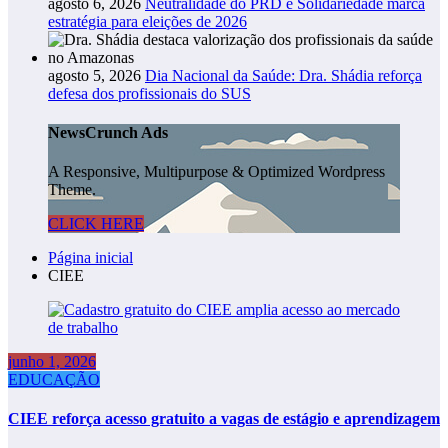
agosto 6, 2026
Neutralidade do PRD e Solidariedade marca
estratégia para eleições de 2026
agosto 5, 2026
Dia Nacional da Saúde: Dra. Shádia reforça
defesa dos profissionais do SUS
NewsCrunch Ads
A Responsive, Multipurpose & Optimized Wordpress
Theme.
CLICK HERE
Página inicial
CIEE
junho 1, 2026
EDUCAÇÃO
CIEE reforça acesso gratuito a vagas de estágio e aprendizagem