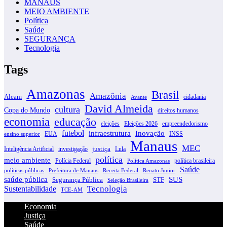
MANAUS
MEIO AMBIENTE
Política
Saúde
SEGURANÇA
Tecnologia
Tags
Amazonas
Brasil
Amazônia
Aleam
cidadania
Avante
David Almeida
cultura
Copa do Mundo
direitos humanos
economia
educação
eleições
Eleições 2026
empreendedorismo
futebol
infraestrutura
Inovação
EUA
INSS
ensino superior
Manaus
MEC
justiça
Inteligência Artificial
investigação
Lula
política
meio ambiente
Polícia Federal
política brasileira
Política Amazonas
Saúde
políticas públicas
Prefeitura de Manaus
Receita Federal
Renato Junior
SUS
saúde pública
Segurança Pública
STF
Seleção Brasileira
Tecnologia
Sustentabilidade
TCE-AM
Economia
Justiça
Saúde