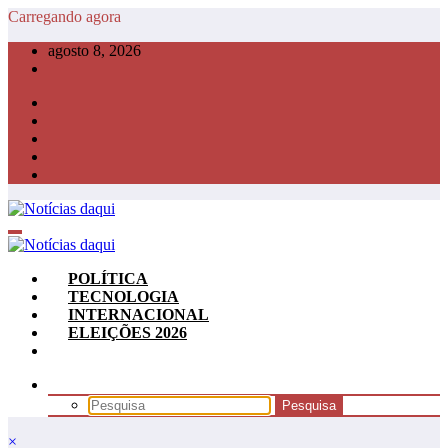
Pular
Carregando agora
para
agosto 8, 2026
o
conteúdo
POLÍTICA
TECNOLOGIA
INTERNACIONAL
ELEIÇÕES 2026
×