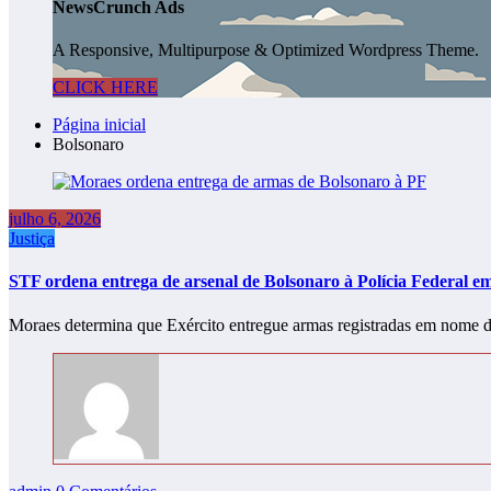
NewsCrunch Ads
A Responsive, Multipurpose & Optimized Wordpress Theme.
CLICK HERE
Página inicial
Bolsonaro
julho 6, 2026
Justiça
STF ordena entrega de arsenal de Bolsonaro à Polícia Federal e
Moraes determina que Exército entregue armas registradas em nome