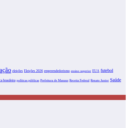
ação
futebol
eleições
Eleições 2026
empreendedorismo
EUA
ensino superior
Saúde
ca brasileira
políticas públicas
Prefeitura de Manaus
Receita Federal
Renato Junior