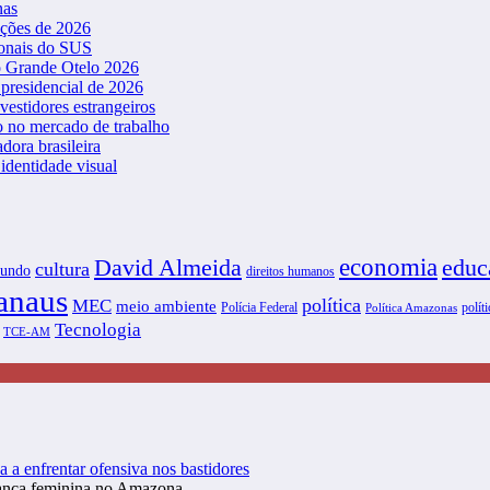
nas
ições de 2026
ionais do SUS
o Grande Otelo 2026
presidencial de 2026
vestidores estrangeiros
o no mercado de trabalho
dora brasileira
dentidade visual
David Almeida
economia
educ
cultura
undo
direitos humanos
naus
política
MEC
meio ambiente
Polícia Federal
políti
Política Amazonas
Tecnologia
TCE-AM
a a enfrentar ofensiva nos bastidores