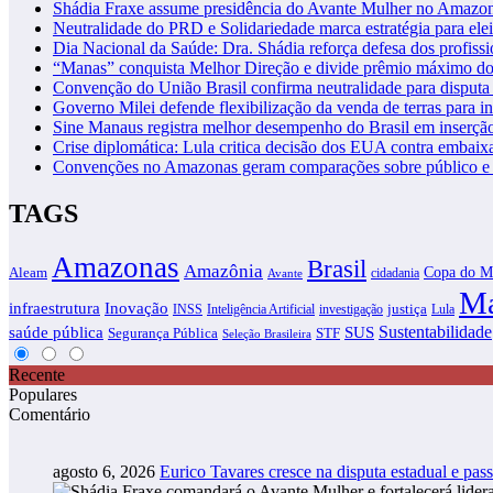
Shádia Fraxe assume presidência do Avante Mulher no Amazo
Neutralidade do PRD e Solidariedade marca estratégia para ele
Dia Nacional da Saúde: Dra. Shádia reforça defesa dos profiss
“Manas” conquista Melhor Direção e divide prêmio máximo d
Convenção do União Brasil confirma neutralidade para disputa 
Governo Milei defende flexibilização da venda de terras para in
Sine Manaus registra melhor desempenho do Brasil em inserçã
Crise diplomática: Lula critica decisão dos EUA contra embaixa
Convenções no Amazonas geram comparações sobre público e i
TAGS
Amazonas
Brasil
Amazônia
Copa do M
Aleam
cidadania
Avante
Ma
infraestrutura
Inovação
justiça
INSS
Inteligência Artificial
investigação
Lula
SUS
Sustentabilidade
saúde pública
Segurança Pública
STF
Seleção Brasileira
Recente
Populares
Comentário
agosto 6, 2026
Eurico Tavares cresce na disputa estadual e pass