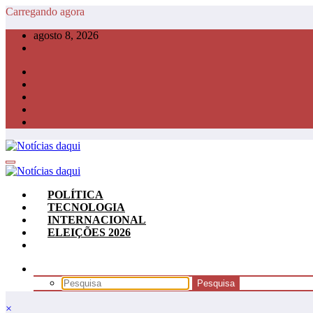
Pular
Carregando agora
para
agosto 8, 2026
o
conteúdo
POLÍTICA
TECNOLOGIA
INTERNACIONAL
ELEIÇÕES 2026
×