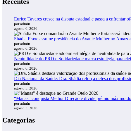
Recentes
Eurico Tavares cresce na disputa estadual e passa a enfrentar of
por admin
agosto 6, 2026
Shádia Fraxe assume presidência do Avante Mulher no Amazo
por admin
agosto 6, 2026
Neutralidade do PRD e Solidariedade marca estratégia para ele
por admin
agosto 6, 2026
Dia Nacional da Saúde: Dra. Shádia reforça defesa dos profiss
por admin
agosto 5, 2026
“Manas” conquista Melhor Direção e divide prêmio máximo d
por admin
agosto 5, 2026
Categorias