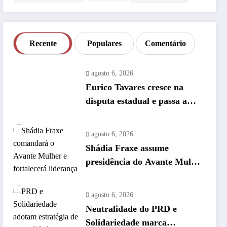
Recente
Populares
Comentário
agosto 6, 2026
Eurico Tavares cresce na
disputa estadual e passa a
enfrentar ofensiva nos
bastidores
agosto 6, 2026
Shádia Fraxe assume
presidência do Avante Mulher
no Amazonas
agosto 6, 2026
Neutralidade do PRD e
Solidariedade marca