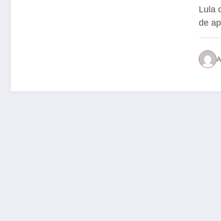
apl
Lula 
de ap
A