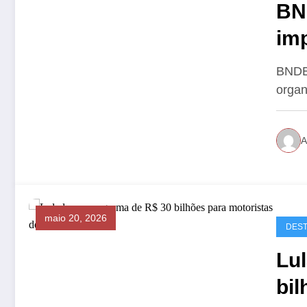
BN
im
Am
BNDES
organ
A
maio 20, 2026
DES
Lul
bil