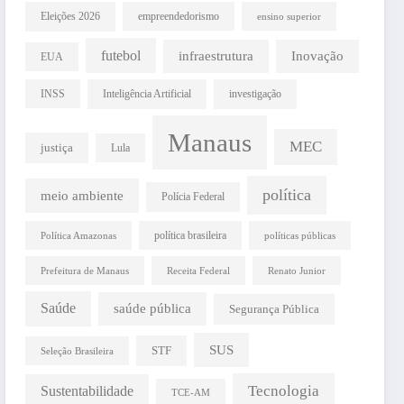
Eleições 2026
empreendedorismo
ensino superior
futebol
infraestrutura
Inovação
EUA
INSS
Inteligência Artificial
investigação
Manaus
MEC
justiça
Lula
política
meio ambiente
Polícia Federal
política brasileira
Política Amazonas
políticas públicas
Prefeitura de Manaus
Receita Federal
Renato Junior
Saúde
saúde pública
Segurança Pública
SUS
STF
Seleção Brasileira
Tecnologia
Sustentabilidade
TCE-AM