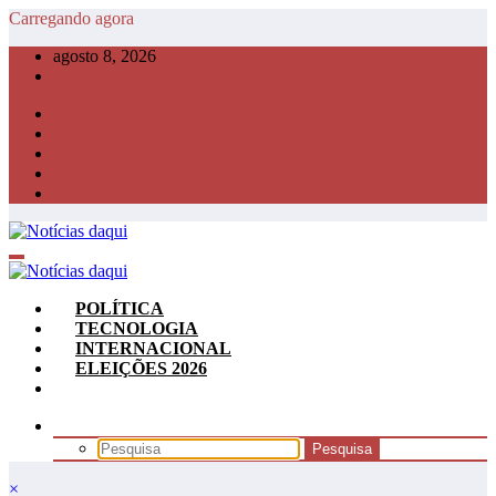
Pular
Carregando agora
para
agosto 8, 2026
o
conteúdo
POLÍTICA
TECNOLOGIA
INTERNACIONAL
ELEIÇÕES 2026
×