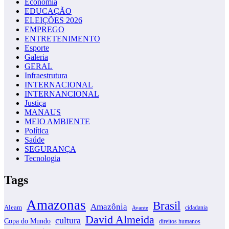
Economia
EDUCAÇÃO
ELEIÇÕES 2026
EMPREGO
ENTRETENIMENTO
Esporte
Galeria
GERAL
Infraestrutura
INTERNACIONAL
INTERNANCIONAL
Justiça
MANAUS
MEIO AMBIENTE
Política
Saúde
SEGURANÇA
Tecnologia
Tags
Amazonas
Brasil
Amazônia
Aleam
cidadania
Avante
David Almeida
cultura
Copa do Mundo
direitos humanos