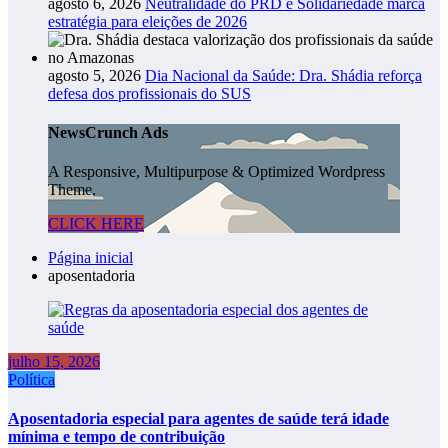
agosto 6, 2026
Neutralidade do PRD e Solidariedade marca
estratégia para eleições de 2026
agosto 5, 2026
Dia Nacional da Saúde: Dra. Shádia reforça
defesa dos profissionais do SUS
NewsCrunch Ads
A Responsive, Multipurpose & Optimized Wordpress
Theme.
CLICK HERE
Página inicial
aposentadoria
julho 15, 2026
Política
Aposentadoria especial para agentes de saúde terá idade
mínima e tempo de contribuição