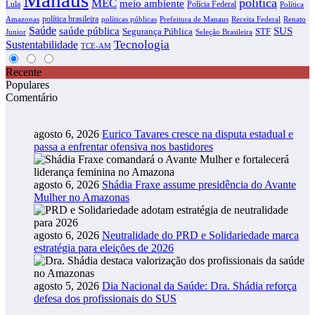
política
MEC
meio ambiente
Lula
Polícia Federal
Política
política brasileira
Amazonas
políticas públicas
Prefeitura de Manaus
Receita Federal
Renato
Saúde
SUS
saúde pública
Segurança Pública
STF
Junior
Seleção Brasileira
Tecnologia
Sustentabilidade
TCE-AM
Recente
Populares
Comentário
agosto 6, 2026
Eurico Tavares cresce na disputa estadual e
passa a enfrentar ofensiva nos bastidores
agosto 6, 2026
Shádia Fraxe assume presidência do Avante
Mulher no Amazonas
agosto 6, 2026
Neutralidade do PRD e Solidariedade marca
estratégia para eleições de 2026
agosto 5, 2026
Dia Nacional da Saúde: Dra. Shádia reforça
defesa dos profissionais do SUS