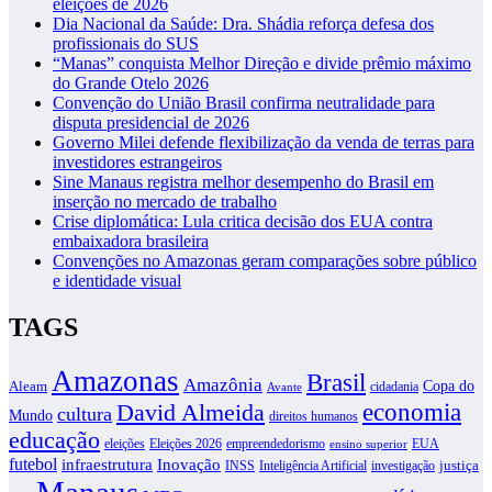
eleições de 2026
Dia Nacional da Saúde: Dra. Shádia reforça defesa dos
profissionais do SUS
“Manas” conquista Melhor Direção e divide prêmio máximo
do Grande Otelo 2026
Convenção do União Brasil confirma neutralidade para
disputa presidencial de 2026
Governo Milei defende flexibilização da venda de terras para
investidores estrangeiros
Sine Manaus registra melhor desempenho do Brasil em
inserção no mercado de trabalho
Crise diplomática: Lula critica decisão dos EUA contra
embaixadora brasileira
Convenções no Amazonas geram comparações sobre público
e identidade visual
TAGS
Amazonas
Brasil
Amazônia
Copa do
Aleam
cidadania
Avante
David Almeida
economia
cultura
Mundo
direitos humanos
educação
eleições
Eleições 2026
empreendedorismo
EUA
ensino superior
futebol
infraestrutura
Inovação
justiça
INSS
Inteligência Artificial
investigação
Manaus