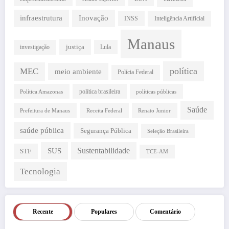
infraestrutura
Inovação
INSS
Inteligência Artificial
Manaus
justiça
investigação
Lula
política
MEC
meio ambiente
Polícia Federal
política brasileira
Política Amazonas
políticas públicas
Saúde
Prefeitura de Manaus
Receita Federal
Renato Junior
saúde pública
Segurança Pública
Seleção Brasileira
SUS
Sustentabilidade
STF
TCE-AM
Tecnologia
Recente
Populares
Comentário