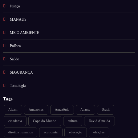
Justiça
MANAUS
MEIO AMBIENTE
Política
Saúde
SEGURANÇA
Tecnologia
Tags
Aleam
Amazonas
Amazônia
Avante
Brasil
cidadania
Copa do Mundo
cultura
David Almeida
direitos humanos
economia
educação
eleições