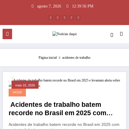
Pular
agosto 7, 2026
12:39:57 PM
para
o
conteúdo
Página inicial
acidentes de trabalho
maio 15, 2026
SAÚDE
Acidentes de trabalho batem
recorde no Brasil em 2025 com
mais de 3,6 mil mortes
Acidentes de trabalho batem recorde no Brasil em 2025 com