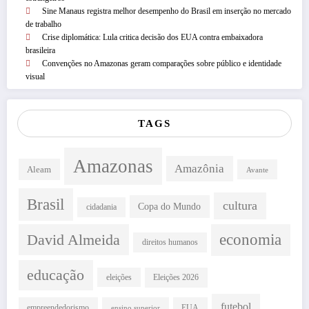
Sine Manaus registra melhor desempenho do Brasil em inserção no mercado
de trabalho
Crise diplomática: Lula critica decisão dos EUA contra embaixadora
brasileira
Convenções no Amazonas geram comparações sobre público e identidade
visual
TAGS
Amazonas
Amazônia
Aleam
Avante
Brasil
cultura
Copa do Mundo
cidadania
David Almeida
economia
direitos humanos
educação
eleições
Eleições 2026
futebol
empreendedorismo
EUA
ensino superior