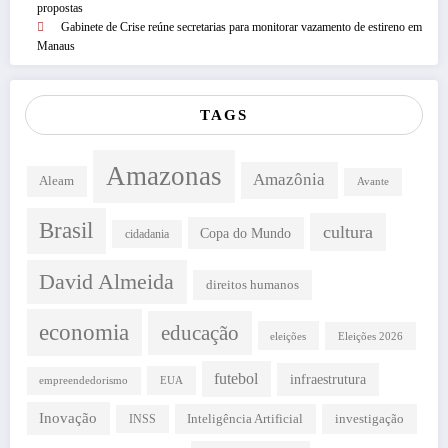
propostas
Gabinete de Crise reúne secretarias para monitorar vazamento de estireno em
Manaus
TAGS
Amazonas
Amazônia
Aleam
Avante
Brasil
cultura
Copa do Mundo
cidadania
David Almeida
direitos humanos
economia
educação
eleições
Eleições 2026
futebol
infraestrutura
EUA
empreendedorismo
Inovação
INSS
Inteligência Artificial
investigação