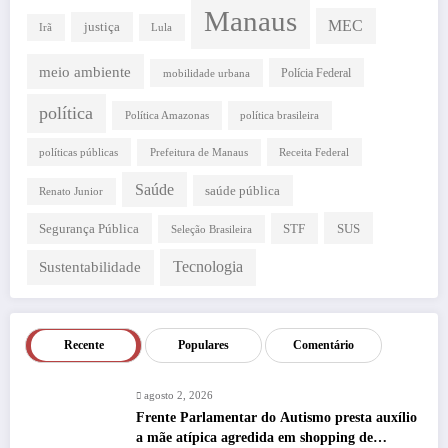
Manaus
MEC
justiça
Irã
Lula
meio ambiente
Polícia Federal
mobilidade urbana
política
Política Amazonas
política brasileira
políticas públicas
Receita Federal
Prefeitura de Manaus
Saúde
saúde pública
Renato Junior
STF
SUS
Segurança Pública
Seleção Brasileira
Tecnologia
Sustentabilidade
Recente
Populares
Comentário
agosto 2, 2026
Frente Parlamentar do Autismo presta auxílio
a mãe atípica agredida em shopping de