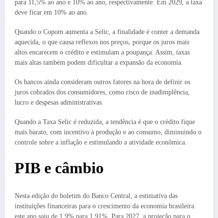
para 11,5% ao ano e 10% ao ano, respectivamente. Em 2029, a taxa
deve ficar em 10% ao ano.
Quando o Copom aumenta a Selic, a finalidade é conter a demanda
aquecida, o que causa reflexos nos preços, porque os juros mais
altos encarecem o crédito e estimulam a poupança. Assim, taxas
mais altas também podem dificultar a expansão da economia.
Os bancos ainda consideram outros fatores na hora de definir os
juros cobrados dos consumidores, como risco de inadimplência,
lucro e despesas administrativas.
Quando a Taxa Selic é reduzida, a tendência é que o crédito fique
mais barato, com incentivo à produção e ao consumo, diminuindo o
controle sobre a inflação e estimulando a atividade econômica.
PIB e câmbio
Nesta edição do boletim do Banco Central, a estimativa das
instituições financeiras para o crescimento da economia brasileira
este ano saiu de 1,9% para 1,91%. Para 2027, a projeção para o