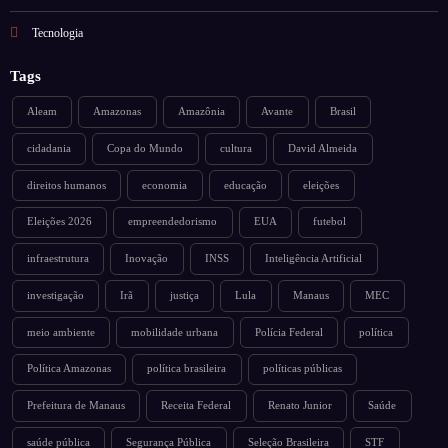
Tecnologia
Tags
Aleam
Amazonas
Amazônia
Avante
Brasil
cidadania
Copa do Mundo
cultura
David Almeida
direitos humanos
economia
educação
eleições
Eleições 2026
empreendedorismo
EUA
futebol
infraestrutura
Inovação
INSS
Inteligência Artificial
investigação
Irã
justiça
Lula
Manaus
MEC
meio ambiente
mobilidade urbana
Polícia Federal
política
Política Amazonas
política brasileira
políticas públicas
Prefeitura de Manaus
Receita Federal
Renato Junior
Saúde
saúde pública
Segurança Pública
Seleção Brasileira
STF